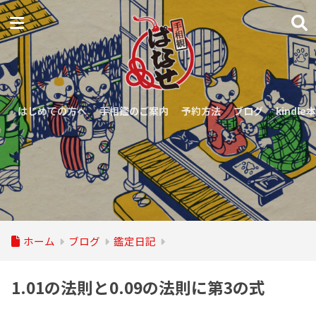
はじめての方へ
手相鑑のご案内
予約方法
ブログ
kindle本
ホーム
ブログ
鑑定日記
1.01の法則と0.09の法則に第3の式