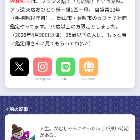
PANACEE
は、フランス語で『万能薬』という意味。
アラ還58歳おひとり様＋猫1匹＋母。 自営業22年
（手相観14年目）。 岡山市・倉敷市のカフェで対面
鑑定やってます。 35歳以上の方限定としました。
（2026年4月20日以降） 35歳以下の人は、もっと若
い鑑定師さんに見てもらってね(◜ᴗ◝ )
X
Instagram
LINE
Website
前の記事
人生。がむしゃらにやったほうが良い時期
がある。