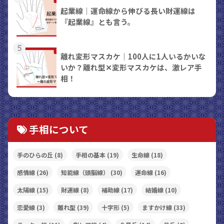
起業線｜運命線から伸びる長い財運線は
『起業線』とも言う。
5
離れ変形マスカケ｜100人に1人いるかいな
いか？離れ型✕変形マスカケは、激レア手
相！
手相について
手のひらの丘
(8)
手相の基本
(19)
生命線
(18)
感情線
(26)
知能線（頭脳線）
(30)
運命線
(16)
太陽線
(15)
財運線
(8)
補助線
(17)
結婚線
(10)
恋愛線
(3)
離れ型
(39)
十字形
(5)
ますかけ線
(33)