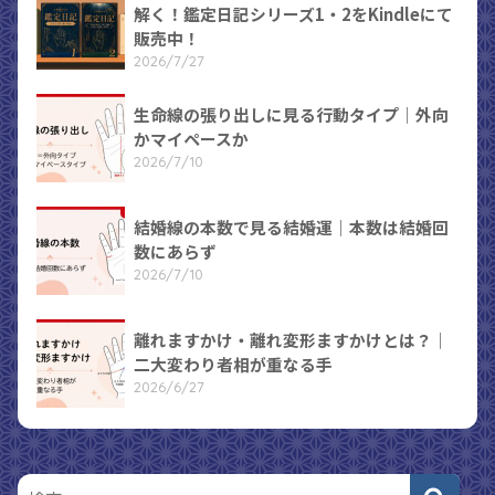
解く！鑑定日記シリーズ1・2をKindleにて
販売中！
2026/7/27
生命線の張り出しに見る行動タイプ｜外向
かマイペースか
2026/7/10
結婚線の本数で見る結婚運｜本数は結婚回
数にあらず
2026/7/10
離れますかけ・離れ変形ますかけとは？｜
二大変わり者相が重なる手
2026/6/27