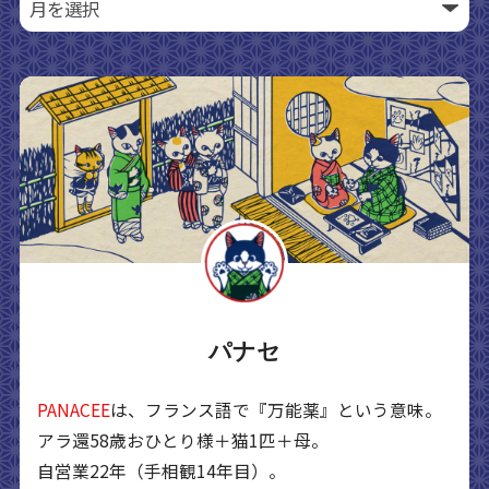
パナセ
PANACEE
は、フランス語で『万能薬』という意味。
アラ還58歳おひとり様＋猫1匹＋母。
自営業22年（手相観14年目）。