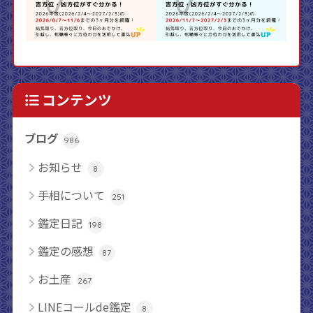
コンテンツ
ブログ
986
お知らせ
8
手相について
251
鑑定日記
198
鑑定の感想
87
お土産
267
LINEコールde鑑定
8