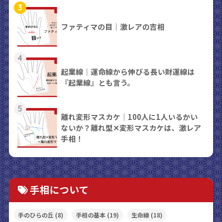
3
ファティマの目｜激レアの吉相
4
起業線｜運命線から伸びる長い財運線は
『起業線』とも言う。
5
離れ変形マスカケ｜100人に1人いるかい
ないか？離れ型✕変形マスカケは、激レア
手相！
手相について
手のひらの丘
(8)
手相の基本
(19)
生命線
(18)