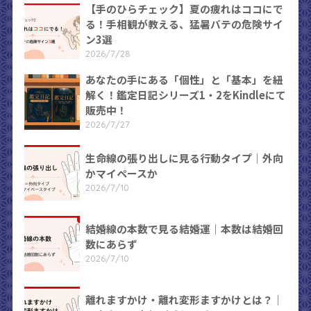
【手のひらチェック】夏の疲れはココにで
る！手相観が教える、猛暑バテの危険サイ
ン3選
2026/7/28
あなたの手にある「個性」と「基本」を紐
解く！鑑定日記シリーズ1・2をKindleにて
販売中！
2026/7/27
生命線の張り出しに見る行動タイプ｜外向
かマイペースか
2026/7/10
結婚線の本数で見る結婚運｜本数は結婚回
数にあらず
2026/7/10
離れますかけ・離れ変形ますかけとは？｜