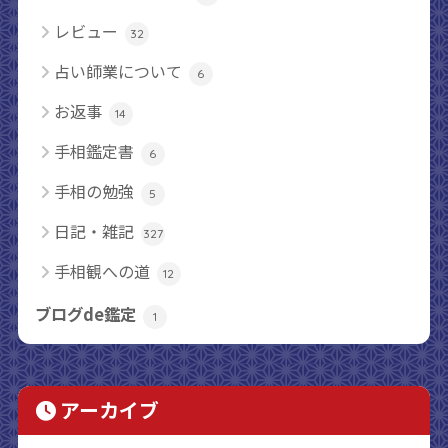
レビュー
32
占い師業について
6
お返事
14
手相鑑定書
6
手相の勉強
5
日記・雑記
327
手相観への道
12
ブログde鑑定
1
アーカイブ