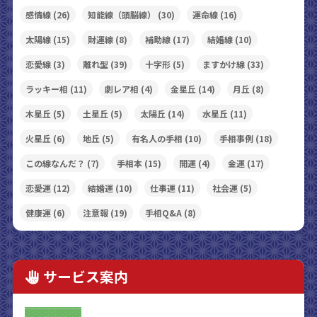
感情線
(26)
知能線（頭脳線）
(30)
運命線
(16)
太陽線
(15)
財運線
(8)
補助線
(17)
結婚線
(10)
恋愛線
(3)
離れ型
(39)
十字形
(5)
ますかけ線
(33)
ラッキー相
(11)
劇レア相
(4)
金星丘
(14)
月丘
(8)
木星丘
(5)
土星丘
(5)
太陽丘
(14)
水星丘
(11)
火星丘
(6)
地丘
(5)
有名人の手相
(10)
手相事例
(18)
この線なんだ？
(7)
手相本
(15)
開運
(4)
金運
(17)
恋愛運
(12)
結婚運
(10)
仕事運
(11)
社会運
(5)
健康運
(6)
注意報
(19)
手相Q&A
(8)
サービス案内