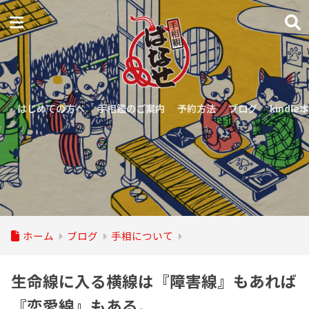
はじめての方へ
手相鑑のご案内
予約方法
ブログ
kindle本
ホーム
ブログ
手相について
生命線に入る横線は『障害線』もあれば
『恋愛線』もある。