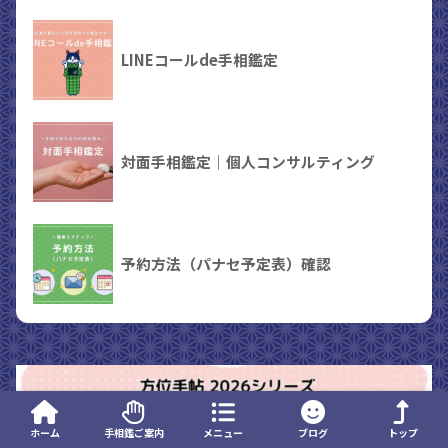
LINEコールde手相鑑定
対面手相鑑定｜個人コンサルティング
予約方法（パナセ予定表）確認
ホーム
手相鑑ご案内
メニュー
ブログ
トップ