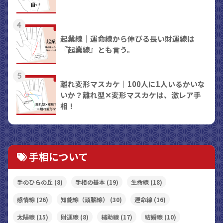
4
起業線｜運命線から伸びる長い財運線は
『起業線』とも言う。
5
離れ変形マスカケ｜100人に1人いるかいな
いか？離れ型✕変形マスカケは、激レア手
相！
手相について
手のひらの丘
(8)
手相の基本
(19)
生命線
(18)
感情線
(26)
知能線（頭脳線）
(30)
運命線
(16)
太陽線
(15)
財運線
(8)
補助線
(17)
結婚線
(10)