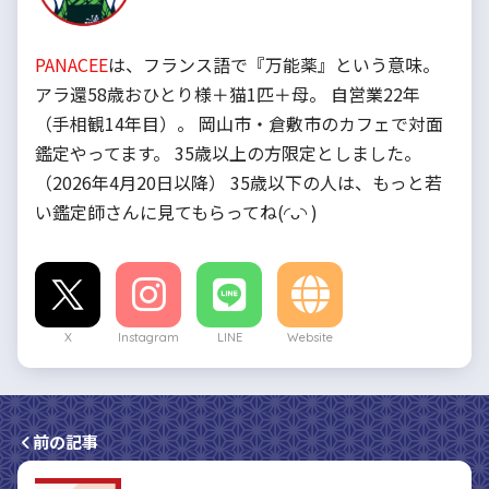
PANACEE
は、フランス語で『万能薬』という意味。
アラ還58歳おひとり様＋猫1匹＋母。 自営業22年
（手相観14年目）。 岡山市・倉敷市のカフェで対面
鑑定やってます。 35歳以上の方限定としました。
（2026年4月20日以降） 35歳以下の人は、もっと若
い鑑定師さんに見てもらってね(◜ᴗ◝ )
X
Instagram
LINE
Website
前の記事