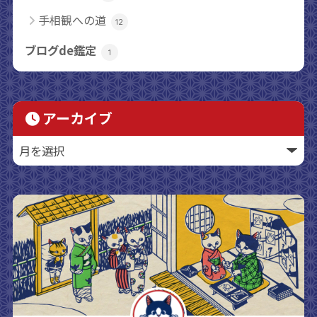
手相観への道
12
ブログde鑑定
1
アーカイブ