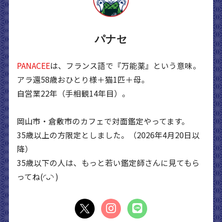
パナセ
PANACEE
は、フランス語で『万能薬』という意味。
アラ還58歳おひとり様＋猫1匹＋母。
自営業22年（手相観14年目）。
岡山市・倉敷市のカフェで対面鑑定やってます。
35歳以上の方限定としました。（2026年4月20日以
降）
35歳以下の人は、もっと若い鑑定師さんに見てもら
ってね(◜ᴗ◝ )