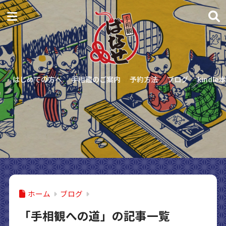
はじめての方へ
手相鑑のご案内
予約方法
ブログ
kindle本
ホーム
ブログ
「手相観への道」の記事一覧