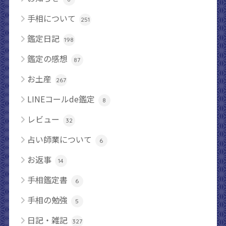
手相について
251
鑑定日記
198
鑑定の感想
87
お土産
267
LINEコールde鑑定
8
レビュー
32
占い師業について
6
お返事
14
手相鑑定書
6
手相の勉強
5
日記・雑記
327