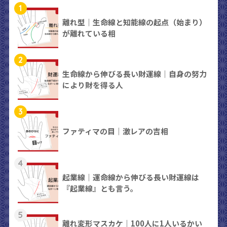
1
離れ型｜生命線と知能線の起点（始まり）
が離れている相
2
生命線から伸びる長い財運線｜自身の努力
により財を得る人
3
ファティマの目｜激レアの吉相
4
起業線｜運命線から伸びる長い財運線は
『起業線』とも言う。
5
離れ変形マスカケ｜100人に1人いるかい