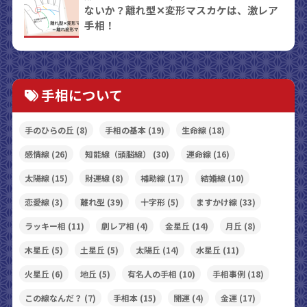
ないか？離れ型✕変形マスカケは、激レア
手相！
手相について
手のひらの丘
(8)
手相の基本
(19)
生命線
(18)
感情線
(26)
知能線（頭脳線）
(30)
運命線
(16)
太陽線
(15)
財運線
(8)
補助線
(17)
結婚線
(10)
恋愛線
(3)
離れ型
(39)
十字形
(5)
ますかけ線
(33)
ラッキー相
(11)
劇レア相
(4)
金星丘
(14)
月丘
(8)
木星丘
(5)
土星丘
(5)
太陽丘
(14)
水星丘
(11)
火星丘
(6)
地丘
(5)
有名人の手相
(10)
手相事例
(18)
この線なんだ？
(7)
手相本
(15)
開運
(4)
金運
(17)