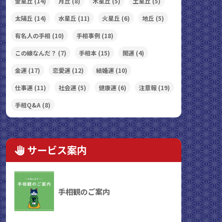
金星丘
(14)
月丘
(8)
木星丘
(5)
土星丘
(5)
太陽丘
(14)
水星丘
(11)
火星丘
(6)
地丘
(5)
有名人の手相
(10)
手相事例
(18)
この線なんだ？
(7)
手相本
(15)
開運
(4)
金運
(17)
恋愛運
(12)
結婚運
(10)
仕事運
(11)
社会運
(5)
健康運
(6)
注意報
(19)
手相Q&A
(8)
サービス案内
手相観のご案内