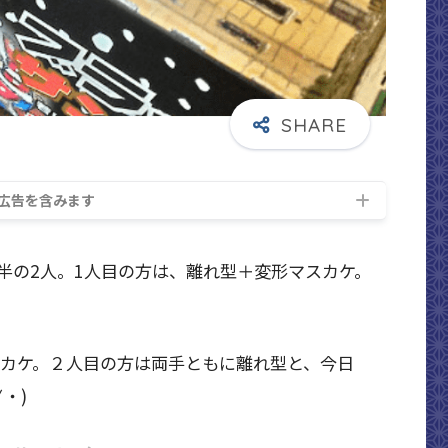
広告を含みます
前半の2人。1人目の方は、離れ型＋変形マスカケ。
スカケ。２人目の方は両手ともに離れ型と、今日
・)