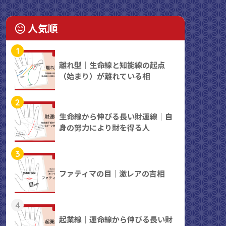
人気順
1
離れ型｜生命線と知能線の起点
（始まり）が離れている相
2
生命線から伸びる長い財運線｜自
身の努力により財を得る人
3
ファティマの目｜激レアの吉相
4
起業線｜運命線から伸びる長い財