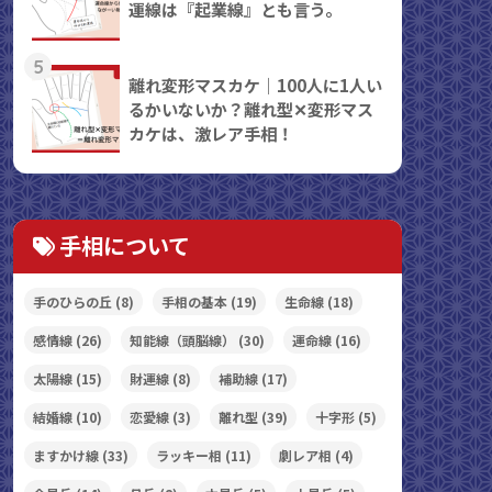
運線は『起業線』とも言う。
5
離れ変形マスカケ｜100人に1人い
るかいないか？離れ型✕変形マス
カケは、激レア手相！
手相について
手のひらの丘
(8)
手相の基本
(19)
生命線
(18)
感情線
(26)
知能線（頭脳線）
(30)
運命線
(16)
太陽線
(15)
財運線
(8)
補助線
(17)
結婚線
(10)
恋愛線
(3)
離れ型
(39)
十字形
(5)
ますかけ線
(33)
ラッキー相
(11)
劇レア相
(4)