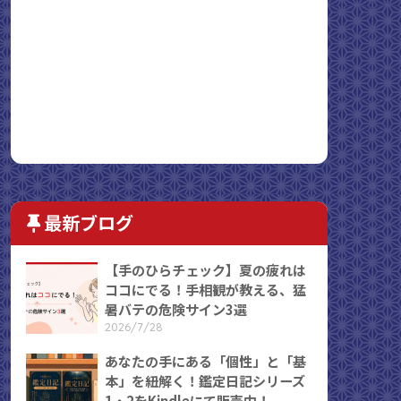
最新ブログ
【手のひらチェック】夏の疲れは
ココにでる！手相観が教える、猛
暑バテの危険サイン3選
2026/7/28
あなたの手にある「個性」と「基
本」を紐解く！鑑定日記シリーズ
1・2をKindleにて販売中！