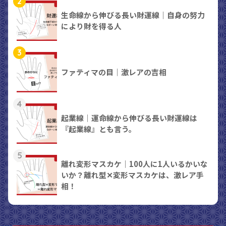
2
生命線から伸びる長い財運線｜自身の努力
により財を得る人
3
ファティマの目｜激レアの吉相
4
起業線｜運命線から伸びる長い財運線は
『起業線』とも言う。
5
離れ変形マスカケ｜100人に1人いるかいな
いか？離れ型✕変形マスカケは、激レア手
相！