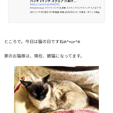
パンチ 1インチ スクエア 穴あけ...
https://amzn.to/4kKZfsC
Amazon.co.jp: クラフトパンチ 丸 四角 スクラップパンチ 1インチ スクエア 穴
あけパンチ 切り抜き DIY用 軽量 (四角, 約25x25mm) : 文房具・オフィス用品
ところで。今日は猫の日ですねฅ^•ω•^ฅ
家のお猫様は、現在、膝猫になってます。