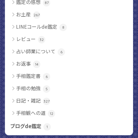
鑑定の感想
87
お土産
267
LINEコールde鑑定
8
レビュー
32
占い師業について
6
お返事
14
手相鑑定書
6
手相の勉強
5
日記・雑記
327
手相観への道
12
ブログde鑑定
1