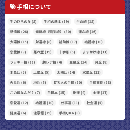
手相について
手のひらの丘
(8)
手相の基本
(19)
生命線
(18)
感情線
(26)
知能線（頭脳線）
(30)
運命線
(16)
太陽線
(15)
財運線
(8)
補助線
(17)
結婚線
(10)
恋愛線
(3)
離れ型
(39)
十字形
(5)
ますかけ線
(33)
ラッキー相
(11)
劇レア相
(4)
金星丘
(14)
月丘
(8)
木星丘
(5)
土星丘
(5)
太陽丘
(14)
水星丘
(11)
火星丘
(6)
地丘
(5)
有名人の手相
(10)
手相事例
(18)
この線なんだ？
(7)
手相本
(15)
開運
(4)
金運
(17)
恋愛運
(12)
結婚運
(10)
仕事運
(11)
社会運
(5)
健康運
(6)
注意報
(19)
手相Q&A
(8)