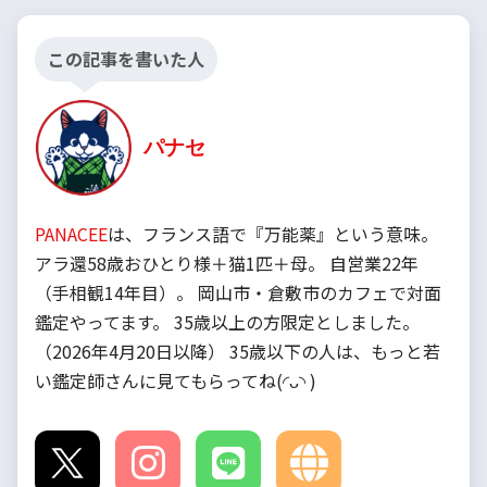
この記事を書いた人
パナセ
PANACEE
は、フランス語で『万能薬』という意味。
アラ還58歳おひとり様＋猫1匹＋母。 自営業22年
（手相観14年目）。 岡山市・倉敷市のカフェで対面
鑑定やってます。 35歳以上の方限定としました。
（2026年4月20日以降） 35歳以下の人は、もっと若
い鑑定師さんに見てもらってね(◜ᴗ◝ )