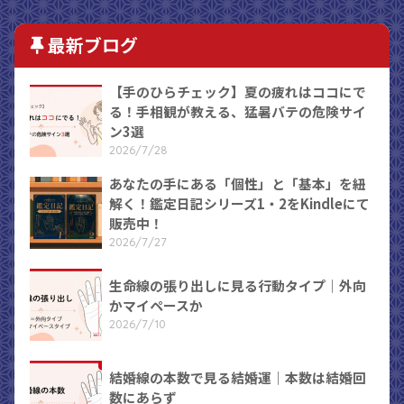
最新ブログ
【手のひらチェック】夏の疲れはココにで
る！手相観が教える、猛暑バテの危険サイ
ン3選
2026/7/28
あなたの手にある「個性」と「基本」を紐
解く！鑑定日記シリーズ1・2をKindleにて
販売中！
2026/7/27
生命線の張り出しに見る行動タイプ｜外向
かマイペースか
2026/7/10
結婚線の本数で見る結婚運｜本数は結婚回
数にあらず