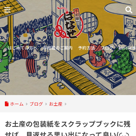
はじめての方へ
手相鑑のご案内
予約方法
ブログ
kindle本
ホーム
ブログ
お土産
お土産の包装紙をスクラップブックに残
せば、見返せる思い出になって良い(◜ᴗ◝