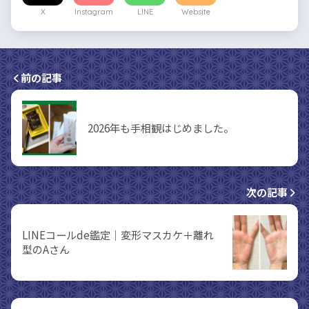
X
Instagram
LINE
Website
前の記事
2026年も手相観はじめました。
次の記事
LINEコールde鑑定｜変形マスカケ＋離れ
型のAさん