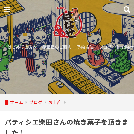
はじめての方へ
手相鑑のご案内
予約方法
ブログ
kindle本
ホーム
ブログ
お土産
パティシエ柴田さんの焼き菓子を頂きま
した！