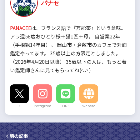
パナセ
PANACEE
は、フランス語で『万能薬』という意味。
アラ還58歳おひとり様＋猫1匹＋母。 自営業22年
（手相観14年目）。 岡山市・倉敷市のカフェで対面
鑑定やってます。 35歳以上の方限定としました。
（2026年4月20日以降） 35歳以下の人は、もっと若
い鑑定師さんに見てもらってね(◜ᴗ◝ )
X
Instagram
LINE
Website
前の記事