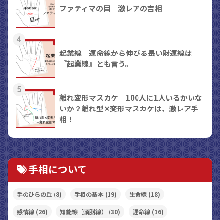
ファティマの目｜激レアの吉相
4
起業線｜運命線から伸びる長い財運線は
『起業線』とも言う。
5
離れ変形マスカケ｜100人に1人いるかいな
いか？離れ型✕変形マスカケは、激レア手
相！
手相について
手のひらの丘
(8)
手相の基本
(19)
生命線
(18)
感情線
(26)
知能線（頭脳線）
(30)
運命線
(16)