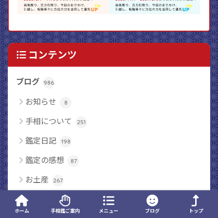
コンテンツ
ブログ
986
お知らせ
8
手相について
251
鑑定日記
198
鑑定の感想
87
お土産
267
LINEコールde鑑定
8
ホーム
手相鑑ご案内
メニュー
ブログ
トップ