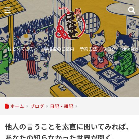
はじめての方へ
手相鑑のご案内
予約方法
ブログ
kindle本
ホーム
ブログ
日記・雑記
他人の言うことを素直に聞いてみれば、
あなたの知らなかった世界が開く。