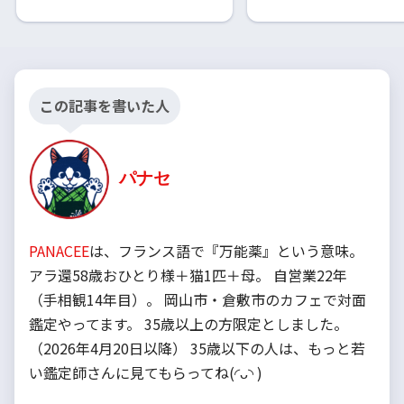
この記事を書いた人
パナセ
PANACEE
は、フランス語で『万能薬』という意味。
アラ還58歳おひとり様＋猫1匹＋母。 自営業22年
（手相観14年目）。 岡山市・倉敷市のカフェで対面
鑑定やってます。 35歳以上の方限定としました。
（2026年4月20日以降） 35歳以下の人は、もっと若
い鑑定師さんに見てもらってね(◜ᴗ◝ )