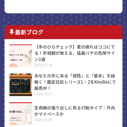
最新ブログ
【手のひらチェック】夏の疲れはココにで
る！手相観が教える、猛暑バテの危険サイ
ン3選
2026/7/28
あなたの手にある「個性」と「基本」を紐
解く！鑑定日記シリーズ1・2をKindleにて
販売中！
2026/7/27
生命線の張り出しに見る行動タイプ｜外向
かマイペースか
2026/7/10