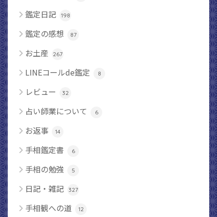
鑑定日記
198
鑑定の感想
87
お土産
267
LINEコールde鑑定
8
レビュー
32
占い師業について
6
お返事
14
手相鑑定書
6
手相の勉強
5
日記・雑記
327
手相観への道
12