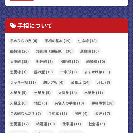
手相について
手のひらの丘
(8)
手相の基本
(19)
生命線
(18)
感情線
(26)
知能線（頭脳線）
(30)
運命線
(16)
太陽線
(15)
財運線
(8)
補助線
(17)
結婚線
(10)
恋愛線
(3)
離れ型
(39)
十字形
(5)
ますかけ線
(33)
ラッキー相
(11)
劇レア相
(4)
金星丘
(14)
月丘
(8)
木星丘
(5)
土星丘
(5)
太陽丘
(14)
水星丘
(11)
火星丘
(6)
地丘
(5)
有名人の手相
(10)
手相事例
(18)
この線なんだ？
(7)
手相本
(15)
開運
(4)
金運
(17)
恋愛運
(12)
結婚運
(10)
仕事運
(11)
社会運
(5)