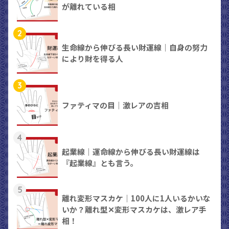
が離れている相
2
生命線から伸びる長い財運線｜自身の努力
により財を得る人
3
ファティマの目｜激レアの吉相
4
起業線｜運命線から伸びる長い財運線は
『起業線』とも言う。
5
離れ変形マスカケ｜100人に1人いるかいな
いか？離れ型✕変形マスカケは、激レア手
相！