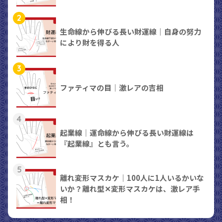
2
生命線から伸びる長い財運線｜自身の努力
により財を得る人
3
ファティマの目｜激レアの吉相
4
起業線｜運命線から伸びる長い財運線は
『起業線』とも言う。
5
離れ変形マスカケ｜100人に1人いるかいな
いか？離れ型✕変形マスカケは、激レア手
相！