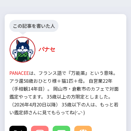
この記事を書いた人
パナセ
PANACEE
は、フランス語で『万能薬』という意味。
アラ還58歳おひとり様＋猫1匹＋母。 自営業22年
（手相観14年目）。 岡山市・倉敷市のカフェで対面
鑑定やってます。 35歳以上の方限定としました。
（2026年4月20日以降） 35歳以下の人は、もっと若
い鑑定師さんに見てもらってね(◜ᴗ◝ )