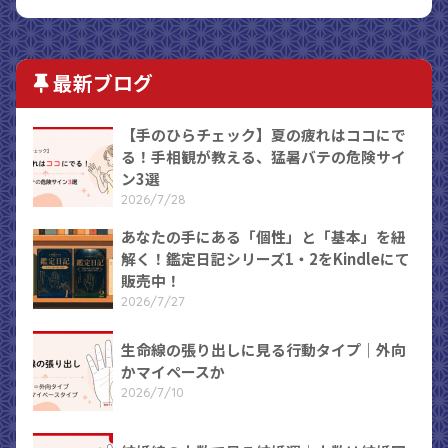
最新ブログ
【手のひらチェック】夏の疲れはココにで
る！手相観が教える、猛暑バテの危険サイ
ン3選
2026/7/28
あなたの手にある「個性」と「基本」を紐
解く！鑑定日記シリーズ1・2をKindleにて
販売中！
2026/7/27
生命線の張り出しに見る行動タイプ｜外向
かマイペースか
2026/7/10