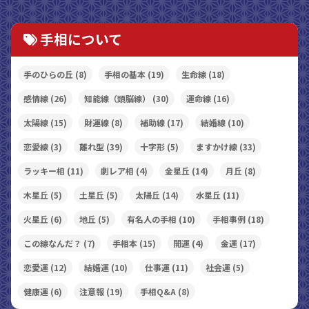
手相について
手のひらの丘
(8)
手相の基本
(19)
生命線
(18)
感情線
(26)
知能線（頭脳線）
(30)
運命線
(16)
太陽線
(15)
財運線
(8)
補助線
(17)
結婚線
(10)
恋愛線
(3)
離れ型
(39)
十字形
(5)
ますかけ線
(33)
ラッキー相
(11)
劇レア相
(4)
金星丘
(14)
月丘
(8)
木星丘
(5)
土星丘
(5)
太陽丘
(14)
水星丘
(11)
火星丘
(6)
地丘
(5)
有名人の手相
(10)
手相事例
(18)
この線なんだ？
(7)
手相本
(15)
開運
(4)
金運
(17)
恋愛運
(12)
結婚運
(10)
仕事運
(11)
社会運
(5)
健康運
(6)
注意報
(19)
手相Q&A
(8)