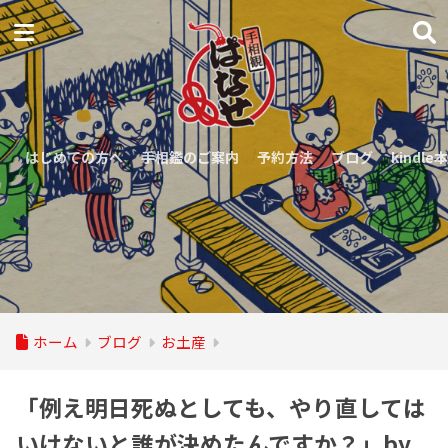
はじめての方へ
手相鑑のご案内
予約方法
ブログ
kindle本
ホーム
ブログ
お土産
「例え明日死ぬとしても、やり直しては
いけないと誰が決めたんですか？」by