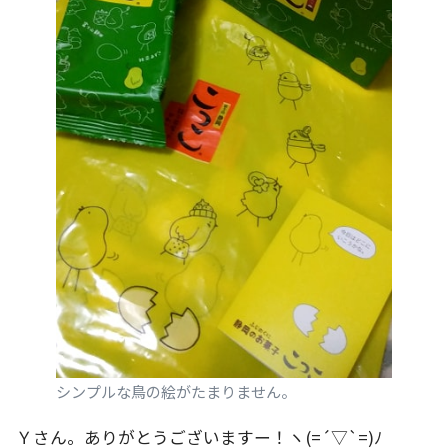
シンプルな鳥の絵がたまりません。
Ｙさん。ありがとうございますー！ヽ(=´▽`=)ﾉ