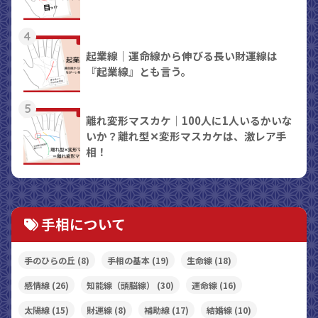
4
起業線｜運命線から伸びる長い財運線は
『起業線』とも言う。
5
離れ変形マスカケ｜100人に1人いるかいな
いか？離れ型✕変形マスカケは、激レア手
相！
手相について
手のひらの丘
(8)
手相の基本
(19)
生命線
(18)
感情線
(26)
知能線（頭脳線）
(30)
運命線
(16)
太陽線
(15)
財運線
(8)
補助線
(17)
結婚線
(10)