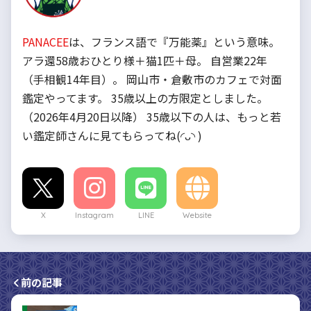
PANACEE
は、フランス語で『万能薬』という意味。
アラ還58歳おひとり様＋猫1匹＋母。 自営業22年
（手相観14年目）。 岡山市・倉敷市のカフェで対面
鑑定やってます。 35歳以上の方限定としました。
（2026年4月20日以降） 35歳以下の人は、もっと若
い鑑定師さんに見てもらってね(◜ᴗ◝ )
X
Instagram
LINE
Website
前の記事