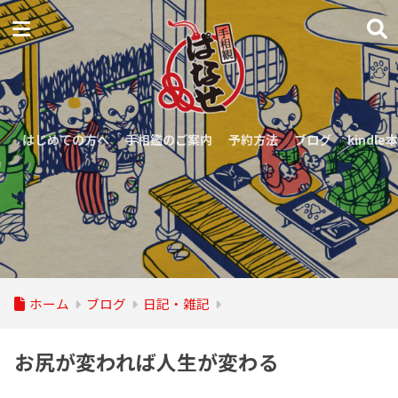
はじめての方へ
手相鑑のご案内
予約方法
ブログ
kindle本
ホーム
ブログ
日記・雑記
お尻が変われば人生が変わる