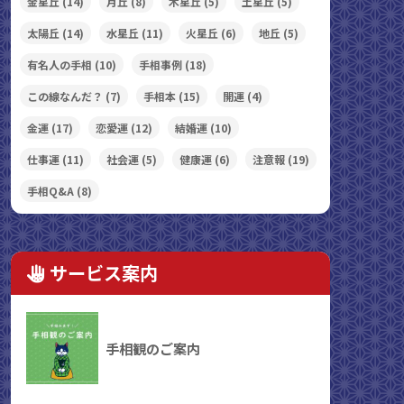
金星丘
(14)
月丘
(8)
木星丘
(5)
土星丘
(5)
太陽丘
(14)
水星丘
(11)
火星丘
(6)
地丘
(5)
有名人の手相
(10)
手相事例
(18)
この線なんだ？
(7)
手相本
(15)
開運
(4)
金運
(17)
恋愛運
(12)
結婚運
(10)
仕事運
(11)
社会運
(5)
健康運
(6)
注意報
(19)
手相Q&A
(8)
サービス案内
手相観のご案内