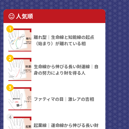
人気順
1
離れ型｜生命線と知能線の起点
（始まり）が離れている相
2
生命線から伸びる長い財運線｜自
身の努力により財を得る人
3
ファティマの目｜激レアの吉相
4
起業線｜運命線から伸びる長い財