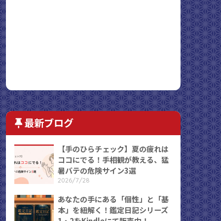
最新ブログ
【手のひらチェック】夏の疲れは
ココにでる！手相観が教える、猛
暑バテの危険サイン3選
2026/7/28
あなたの手にある「個性」と「基
本」を紐解く！鑑定日記シリーズ
1・2をKindleにて販売中！