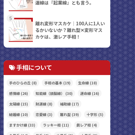
運線は『起業線』とも言う。
5
離れ変形マスカケ｜100人に1人い
るかいないか？離れ型✕変形マス
カケは、激レア手相！
手相について
手のひらの丘
(8)
手相の基本
(19)
生命線
(18)
感情線
(26)
知能線（頭脳線）
(30)
運命線
(16)
太陽線
(15)
財運線
(8)
補助線
(17)
結婚線
(10)
恋愛線
(3)
離れ型
(39)
十字形
(5)
ますかけ線
(33)
ラッキー相
(11)
劇レア相
(4)