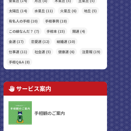
金星丘
(14)
月丘
(8)
木星丘
(5)
土星丘
(5)
太陽丘
(14)
水星丘
(11)
火星丘
(6)
地丘
(5)
有名人の手相
(10)
手相事例
(18)
この線なんだ？
(7)
手相本
(15)
開運
(4)
金運
(17)
恋愛運
(12)
結婚運
(10)
仕事運
(11)
社会運
(5)
健康運
(6)
注意報
(19)
手相Q&A
(8)
サービス案内
手相観のご案内