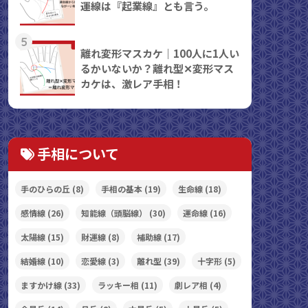
運線は『起業線』とも言う。
5
離れ変形マスカケ｜100人に1人い
るかいないか？離れ型✕変形マス
カケは、激レア手相！
手相について
手のひらの丘
(8)
手相の基本
(19)
生命線
(18)
感情線
(26)
知能線（頭脳線）
(30)
運命線
(16)
太陽線
(15)
財運線
(8)
補助線
(17)
結婚線
(10)
恋愛線
(3)
離れ型
(39)
十字形
(5)
ますかけ線
(33)
ラッキー相
(11)
劇レア相
(4)