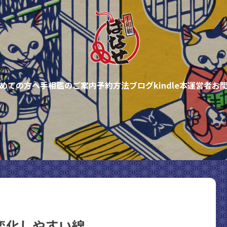
めての方へ
手相鑑のご案内
予約方法
ブログ
kindle本
運営者
お
変化しやすい線