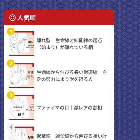
人気順
1
離れ型｜生命線と知能線の起点
（始まり）が離れている相
2
生命線から伸びる長い財運線｜自
身の努力により財を得る人
3
ファティマの目｜激レアの吉相
4
起業線｜運命線から伸びる長い財