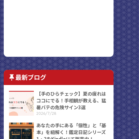
最新ブログ
【手のひらチェック】夏の疲れは
ココにでる！手相観が教える、猛
暑バテの危険サイン3選
2026/7/28
あなたの手にある「個性」と「基
本」を紐解く！鑑定日記シリーズ
1・2をKindleにて販売中！