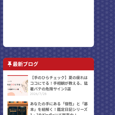
最新ブログ
【手のひらチェック】夏の疲れは
ココにでる！手相観が教える、猛
暑バテの危険サイン3選
2026/7/28
あなたの手にある「個性」と「基
本」を紐解く！鑑定日記シリーズ
1・2をKindleにて販売中！