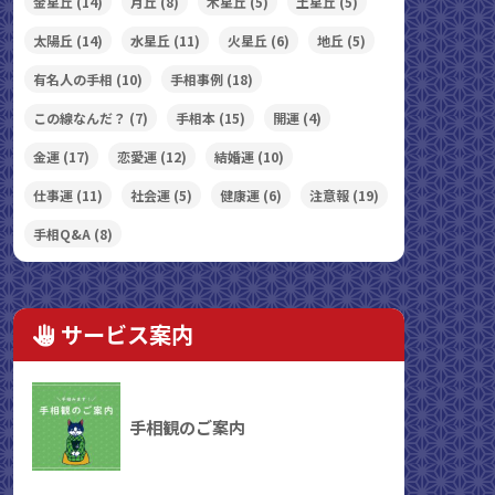
金星丘
(14)
月丘
(8)
木星丘
(5)
土星丘
(5)
太陽丘
(14)
水星丘
(11)
火星丘
(6)
地丘
(5)
有名人の手相
(10)
手相事例
(18)
この線なんだ？
(7)
手相本
(15)
開運
(4)
金運
(17)
恋愛運
(12)
結婚運
(10)
仕事運
(11)
社会運
(5)
健康運
(6)
注意報
(19)
手相Q&A
(8)
サービス案内
手相観のご案内