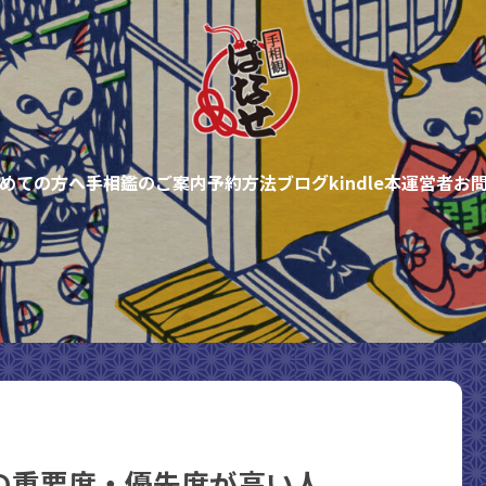
めての方へ
手相鑑のご案内
予約方法
ブログ
kindle本
運営者
お
の重要度・優先度が高い人