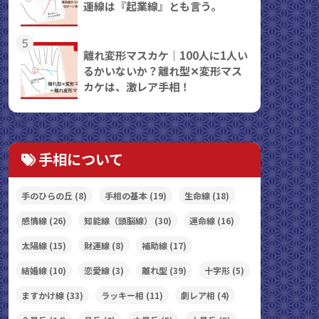
運線は『起業線』とも言う。
5
離れ変形マスカケ｜100人に1人い
るかいないか？離れ型✕変形マス
カケは、激レア手相！
手相について
手のひらの丘
(8)
手相の基本
(19)
生命線
(18)
感情線
(26)
知能線（頭脳線）
(30)
運命線
(16)
太陽線
(15)
財運線
(8)
補助線
(17)
結婚線
(10)
恋愛線
(3)
離れ型
(39)
十字形
(5)
ますかけ線
(33)
ラッキー相
(11)
劇レア相
(4)