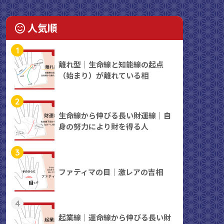
人気順
1
離れ型｜生命線と知能線の起点
（始まり）が離れている相
2
生命線から伸びる長い財運線｜自
身の努力により財を得る人
3
ファティマの目｜激レアの吉相
4
起業線｜運命線から伸びる長い財