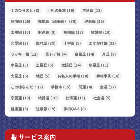
手のひらの丘
(8)
手相の基本
(19)
生命線
(18)
感情線
(26)
知能線（頭脳線）
(30)
運命線
(16)
太陽線
(15)
財運線
(8)
補助線
(17)
結婚線
(10)
恋愛線
(3)
離れ型
(39)
十字形
(5)
ますかけ線
(33)
ラッキー相
(11)
劇レア相
(4)
金星丘
(14)
月丘
(8)
木星丘
(5)
土星丘
(5)
太陽丘
(14)
水星丘
(11)
火星丘
(6)
地丘
(5)
有名人の手相
(10)
手相事例
(18)
この線なんだ？
(7)
手相本
(15)
開運
(4)
金運
(17)
恋愛運
(12)
結婚運
(10)
仕事運
(11)
社会運
(5)
健康運
(6)
注意報
(19)
手相Q&A
(8)
サービス案内