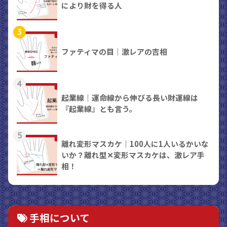
により財を得る人
3
ファティマの目｜激レアの吉相
4
起業線｜運命線から伸びる長い財運線は
『起業線』とも言う。
5
離れ変形マスカケ｜100人に1人いるかいな
いか？離れ型✕変形マスカケは、激レア手
相！
手相について