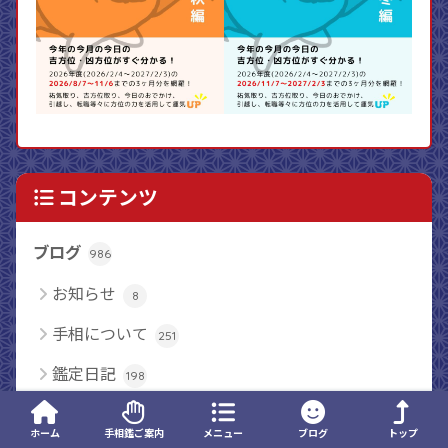
コンテンツ
ブログ
986
お知らせ
8
手相について
251
鑑定日記
198
鑑定の感想
87
ホーム
手相鑑ご案内
メニュー
ブログ
トップ