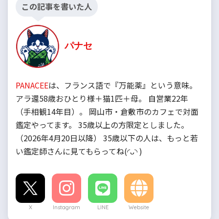
この記事を書いた人
パナセ
PANACEE
は、フランス語で『万能薬』という意味。
アラ還58歳おひとり様＋猫1匹＋母。 自営業22年
（手相観14年目）。 岡山市・倉敷市のカフェで対面
鑑定やってます。 35歳以上の方限定としました。
（2026年4月20日以降） 35歳以下の人は、もっと若
い鑑定師さんに見てもらってね(◜ᴗ◝ )
X
Instagram
LINE
Website