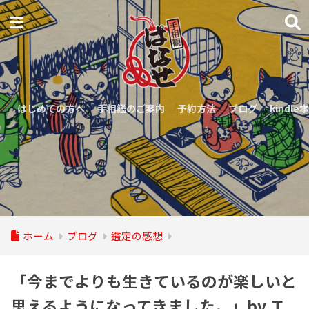
はじめての方へ
手相鑑のご案内
予約方法
ブログ
kindle本
ホーム
ブログ
鑑定の感想
「今までよりも生きているのが楽しいと
思えるようになってきました。」by Ｔ