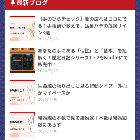
最新ブログ
【手のひらチェック】夏の疲れはココにで
る！手相観が教える、猛暑バテの危険サイ
ン3選
2026/7/28
あなたの手にある「個性」と「基本」を紐
解く！鑑定日記シリーズ1・2をKindleにて
販売中！
2026/7/27
生命線の張り出しに見る行動タイプ｜外向
かマイペースか
2026/7/10
結婚線の本数で見る結婚運｜本数は結婚回
数にあらず
2026/7/10