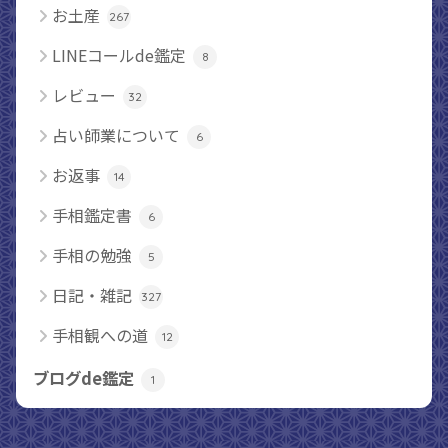
お土産
267
LINEコールde鑑定
8
レビュー
32
占い師業について
6
お返事
14
手相鑑定書
6
手相の勉強
5
日記・雑記
327
手相観への道
12
ブログde鑑定
1