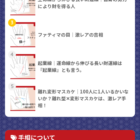
により財を得る人
3
ファティマの目｜激レアの吉相
4
起業線｜運命線から伸びる長い財運線は
『起業線』とも言う。
5
離れ変形マスカケ｜100人に1人いるかいな
いか？離れ型✕変形マスカケは、激レア手
相！
手相について