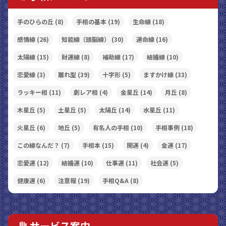
手のひらの丘
(8)
手相の基本
(19)
生命線
(18)
感情線
(26)
知能線（頭脳線）
(30)
運命線
(16)
太陽線
(15)
財運線
(8)
補助線
(17)
結婚線
(10)
恋愛線
(3)
離れ型
(39)
十字形
(5)
ますかけ線
(33)
ラッキー相
(11)
劇レア相
(4)
金星丘
(14)
月丘
(8)
木星丘
(5)
土星丘
(5)
太陽丘
(14)
水星丘
(11)
火星丘
(6)
地丘
(5)
有名人の手相
(10)
手相事例
(18)
この線なんだ？
(7)
手相本
(15)
開運
(4)
金運
(17)
恋愛運
(12)
結婚運
(10)
仕事運
(11)
社会運
(5)
健康運
(6)
注意報
(19)
手相Q&A
(8)
サービス案内