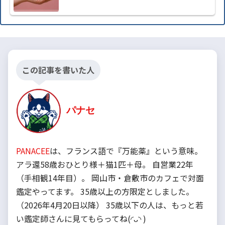
この記事を書いた人
パナセ
PANACEE
は、フランス語で『万能薬』という意味。
アラ還58歳おひとり様＋猫1匹＋母。 自営業22年
（手相観14年目）。 岡山市・倉敷市のカフェで対面
鑑定やってます。 35歳以上の方限定としました。
（2026年4月20日以降） 35歳以下の人は、もっと若
い鑑定師さんに見てもらってね(◜ᴗ◝ )