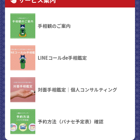
手相観のご案内
LINEコールde手相鑑定
対面手相鑑定｜個人コンサルティング
予約方法（パナセ予定表）確認