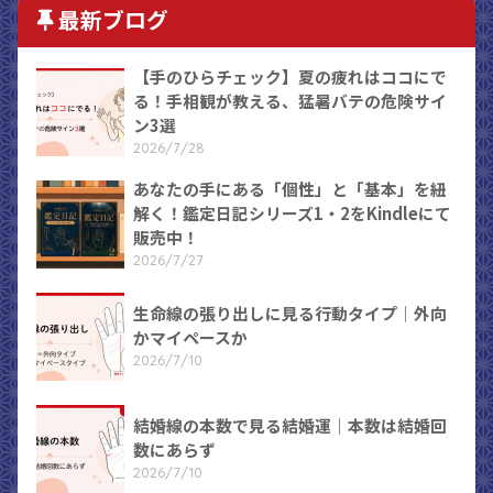
最新ブログ
【手のひらチェック】夏の疲れはココにで
る！手相観が教える、猛暑バテの危険サイ
ン3選
2026/7/28
あなたの手にある「個性」と「基本」を紐
解く！鑑定日記シリーズ1・2をKindleにて
販売中！
2026/7/27
生命線の張り出しに見る行動タイプ｜外向
かマイペースか
2026/7/10
結婚線の本数で見る結婚運｜本数は結婚回
数にあらず
2026/7/10