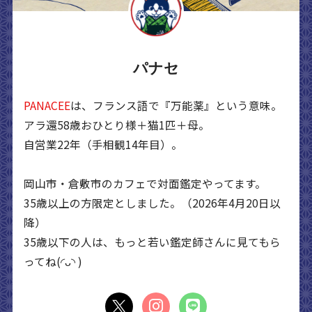
パナセ
PANACEE
は、フランス語で『万能薬』という意味。
アラ還58歳おひとり様＋猫1匹＋母。
自営業22年（手相観14年目）。
岡山市・倉敷市のカフェで対面鑑定やってます。
35歳以上の方限定としました。（2026年4月20日以
降）
35歳以下の人は、もっと若い鑑定師さんに見てもら
ってね(◜ᴗ◝ )