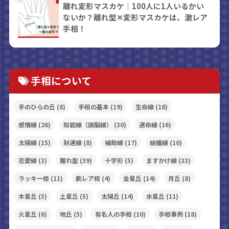
離れ変形マスカケ｜100人に1人いるかい
ないか？離れ型✕変形マスカケは、激レア
手相！
手相について
手のひらの丘
(8)
手相の基本
(19)
生命線
(18)
感情線
(26)
知能線（頭脳線）
(30)
運命線
(16)
太陽線
(15)
財運線
(8)
補助線
(17)
結婚線
(10)
恋愛線
(3)
離れ型
(39)
十字形
(5)
ますかけ線
(33)
ラッキー相
(11)
劇レア相
(4)
金星丘
(14)
月丘
(8)
木星丘
(5)
土星丘
(5)
太陽丘
(14)
水星丘
(11)
火星丘
(6)
地丘
(5)
有名人の手相
(10)
手相事例
(18)