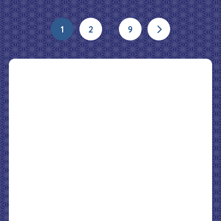
1
2
…
9