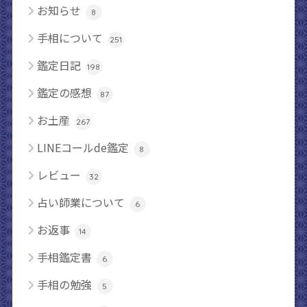
お知らせ
8
手相について
251
鑑定日記
198
鑑定の感想
87
お土産
267
LINEコールde鑑定
8
レビュー
32
占い師業について
6
お返事
14
手相鑑定書
6
手相の勉強
5