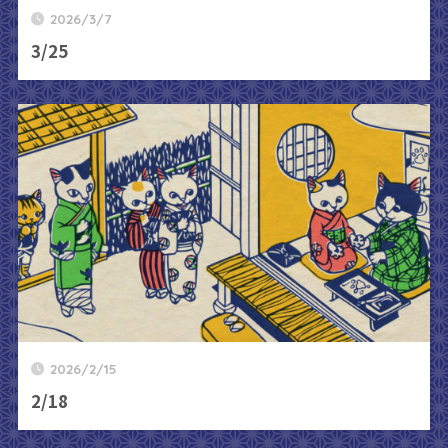
2026/3/7
3/25
2026/2/15
2/18