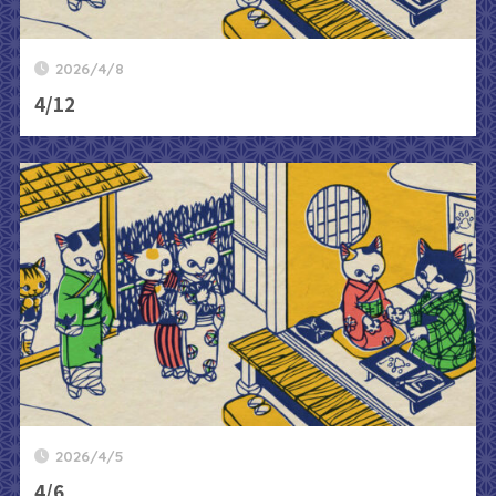
2026/4/8
4/12
2026/4/5
4/6