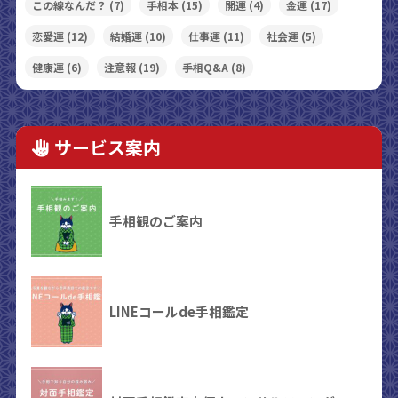
この線なんだ？
(7)
手相本
(15)
開運
(4)
金運
(17)
恋愛運
(12)
結婚運
(10)
仕事運
(11)
社会運
(5)
健康運
(6)
注意報
(19)
手相Q&A
(8)
サービス案内
手相観のご案内
LINEコールde手相鑑定