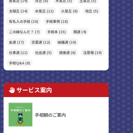
金星丘
(14)
月丘
(8)
木星丘
(5)
土星丘
(5)
太陽丘
(14)
水星丘
(11)
火星丘
(6)
地丘
(5)
有名人の手相
(10)
手相事例
(18)
この線なんだ？
(7)
手相本
(15)
開運
(4)
金運
(17)
恋愛運
(12)
結婚運
(10)
仕事運
(11)
社会運
(5)
健康運
(6)
注意報
(19)
手相Q&A
(8)
サービス案内
手相観のご案内