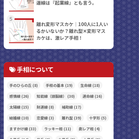
運線は『起業線』とも言う。
5
離れ変形マスカケ｜100人に1人い
るかいないか？離れ型✕変形マス
カケは、激レア手相！
手相について
手のひらの丘
(8)
手相の基本
(19)
生命線
(18)
感情線
(26)
知能線（頭脳線）
(30)
運命線
(16)
太陽線
(15)
財運線
(8)
補助線
(17)
結婚線
(10)
恋愛線
(3)
離れ型
(39)
十字形
(5)
ますかけ線
(33)
ラッキー相
(11)
劇レア相
(4)