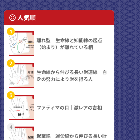
人気順
1
離れ型｜生命線と知能線の起点
（始まり）が離れている相
2
生命線から伸びる長い財運線｜自
身の努力により財を得る人
3
ファティマの目｜激レアの吉相
4
起業線｜運命線から伸びる長い財