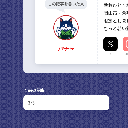
この記事を書いた人
歳おひとり
岡山市・倉
限定としまし
もっと若い鑑
パナセ
X
Ins
前の記事
3/3