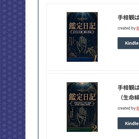
手相観ぱ
created by
R
Kindle
手相観ぱ
（生命
created by
R
Kindle