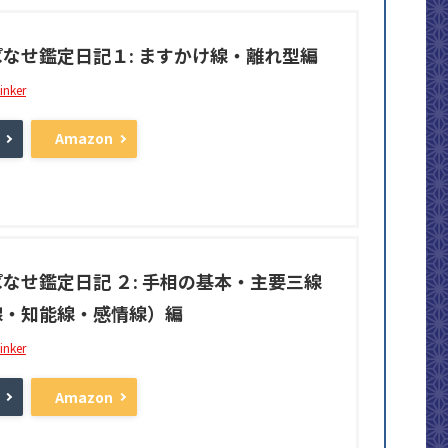
なせ鑑定日記１: ますかけ線・離れ型編
inker
Amazon
なせ鑑定日記 ２: 手相の基本・主要三線
線・知能線・感情線）編
inker
Amazon