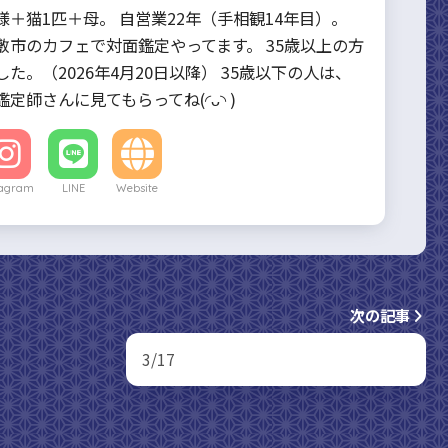
様＋猫1匹＋母。 自営業22年（手相観14年目）。
敷市のカフェで対面鑑定やってます。 35歳以上の方
た。（2026年4月20日以降） 35歳以下の人は、
定師さんに見てもらってね(◜ᴗ◝ )
tagram
LINE
Website
次の記事
3/17