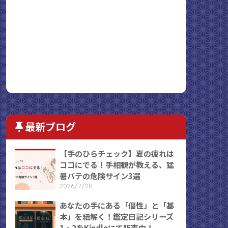
最新ブログ
【手のひらチェック】夏の疲れは
ココにでる！手相観が教える、猛
暑バテの危険サイン3選
2026/7/28
あなたの手にある「個性」と「基
本」を紐解く！鑑定日記シリーズ
1・2をKindleにて販売中！