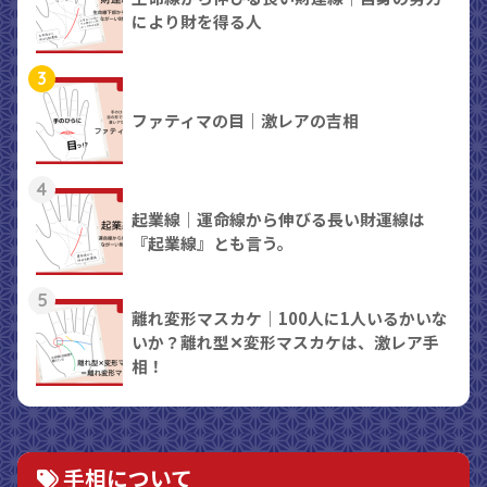
により財を得る人
3
ファティマの目｜激レアの吉相
4
起業線｜運命線から伸びる長い財運線は
『起業線』とも言う。
5
離れ変形マスカケ｜100人に1人いるかいな
いか？離れ型✕変形マスカケは、激レア手
相！
手相について