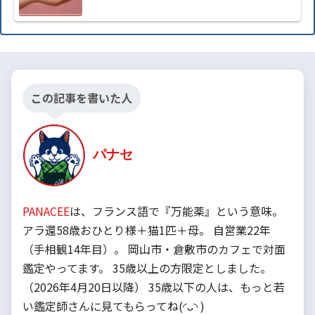
この記事を書いた人
パナセ
PANACEE
は、フランス語で『万能薬』という意味。
アラ還58歳おひとり様＋猫1匹＋母。 自営業22年
（手相観14年目）。 岡山市・倉敷市のカフェで対面
鑑定やってます。 35歳以上の方限定としました。
（2026年4月20日以降） 35歳以下の人は、もっと若
い鑑定師さんに見てもらってね(◜ᴗ◝ )