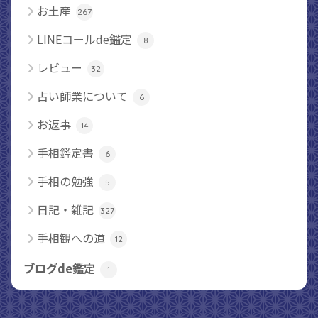
お土産
267
LINEコールde鑑定
8
レビュー
32
占い師業について
6
お返事
14
手相鑑定書
6
手相の勉強
5
日記・雑記
327
手相観への道
12
ブログde鑑定
1