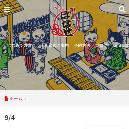
はじめての方へ
手相鑑のご案内
予約方法
ブログ
kindle本
ホーム
9/4