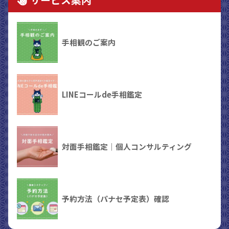
手相観のご案内
LINEコールde手相鑑定
対面手相鑑定｜個人コンサルティング
予約方法（パナセ予定表）確認