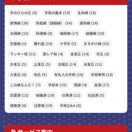
手のひらの丘
(8)
手相の基本
(19)
生命線
(18)
感情線
(26)
知能線（頭脳線）
(30)
運命線
(16)
太陽線
(15)
財運線
(8)
補助線
(17)
結婚線
(10)
恋愛線
(3)
離れ型
(39)
十字形
(5)
ますかけ線
(33)
ラッキー相
(11)
劇レア相
(4)
金星丘
(14)
月丘
(8)
木星丘
(5)
土星丘
(5)
太陽丘
(14)
水星丘
(11)
火星丘
(6)
地丘
(5)
有名人の手相
(10)
手相事例
(18)
この線なんだ？
(7)
手相本
(15)
開運
(4)
金運
(17)
恋愛運
(12)
結婚運
(10)
仕事運
(11)
社会運
(5)
健康運
(6)
注意報
(19)
手相Q&A
(8)
サービス案内