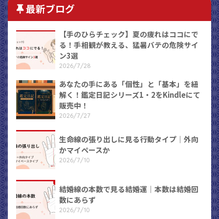
最新ブログ
【手のひらチェック】夏の疲れはココにで
る！手相観が教える、猛暑バテの危険サイ
ン3選
2026/7/28
あなたの手にある「個性」と「基本」を紐
解く！鑑定日記シリーズ1・2をKindleにて
販売中！
2026/7/27
生命線の張り出しに見る行動タイプ｜外向
かマイペースか
2026/7/10
結婚線の本数で見る結婚運｜本数は結婚回
数にあらず
2026/7/10