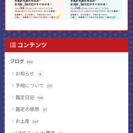
コンテンツ
ブログ
986
お知らせ
8
手相について
251
鑑定日記
198
鑑定の感想
87
お土産
267
LINEコールde鑑定