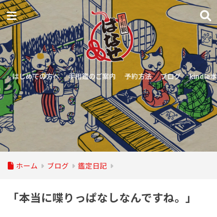
はじめての方へ
手相鑑のご案内
予約方法
ブログ
kindle本
ホーム
ブログ
鑑定日記
「本当に喋りっぱなしなんですね。」