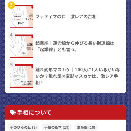
3
ファティマの目｜激レアの吉相
4
起業線｜運命線から伸びる長い財運線は
『起業線』とも言う。
5
離れ変形マスカケ｜100人に1人いるかいな
いか？離れ型✕変形マスカケは、激レア手
相！
手相について
手のひらの丘
(8)
手相の基本
(19)
生命線
(18)