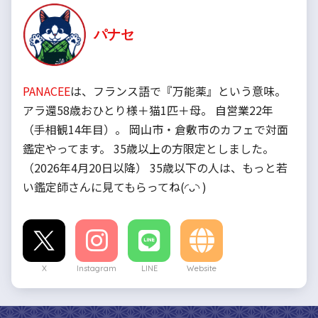
パナセ
PANACEE
は、フランス語で『万能薬』という意味。
アラ還58歳おひとり様＋猫1匹＋母。 自営業22年
（手相観14年目）。 岡山市・倉敷市のカフェで対面
鑑定やってます。 35歳以上の方限定としました。
（2026年4月20日以降） 35歳以下の人は、もっと若
い鑑定師さんに見てもらってね(◜ᴗ◝ )
X
Instagram
LINE
Website