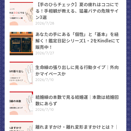
【手のひらチェック】夏の疲れはココにで
る！手相観が教える、猛暑バテの危険サイ
ン3選
2026/7/28
あなたの手にある「個性」と「基本」を紐
解く！鑑定日記シリーズ1・2をKindleにて
販売中！
2026/7/27
生命線の張り出しに見る行動タイプ｜外向
かマイペースか
2026/7/10
結婚線の本数で見る結婚運｜本数は結婚回
数にあらず
2026/7/10
離れますかけ・離れ変形ますかけとは？｜