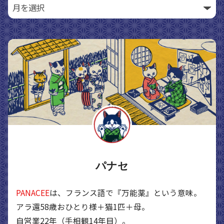
パナセ
PANACEE
は、フランス語で『万能薬』という意味。
アラ還58歳おひとり様＋猫1匹＋母。
自営業22年（手相観14年目）。