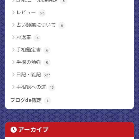
8
レビュー
32
占い師業について
6
お返事
14
手相鑑定書
6
手相の勉強
5
日記・雑記
327
手相観への道
12
ブログde鑑定
1
アーカイブ