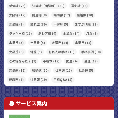
感情線
(26)
知能線（頭脳線）
(30)
運命線
(16)
太陽線
(15)
財運線
(8)
補助線
(17)
結婚線
(10)
恋愛線
(3)
離れ型
(39)
十字形
(5)
ますかけ線
(33)
ラッキー相
(11)
劇レア相
(4)
金星丘
(14)
月丘
(8)
木星丘
(5)
土星丘
(5)
太陽丘
(14)
水星丘
(11)
火星丘
(6)
地丘
(5)
有名人の手相
(10)
手相事例
(18)
この線なんだ？
(7)
手相本
(15)
開運
(4)
金運
(17)
恋愛運
(12)
結婚運
(10)
仕事運
(11)
社会運
(5)
健康運
(6)
注意報
(19)
手相Q&A
(8)
サービス案内