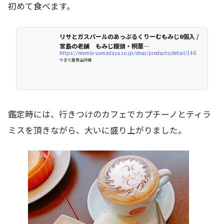
初めて食べます。
リサとガスパールのあっぷるくりーむもみじ6個入 /
宮島の老舗 もみじ饅頭・桐葉…
https://momiji-yamadaya.co.jp/shop/products/detail/146
やまだ屋商品詳細
鑑定時には、行きつけのカフェでカプチーノとティラ
ミスを頂きながら、大いに盛り上がりました。