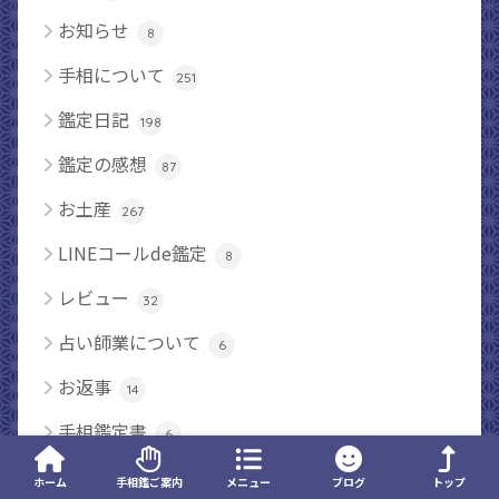
お知らせ
8
手相について
251
鑑定日記
198
鑑定の感想
87
お土産
267
LINEコールde鑑定
8
レビュー
32
占い師業について
6
お返事
14
手相鑑定書
6
手相の勉強
5
ホーム
手相鑑ご案内
メニュー
ブログ
トップ