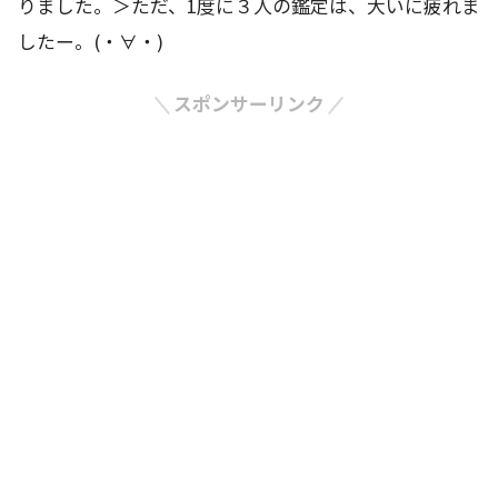
りました。＞ただ、1度に３人の鑑定は、大いに疲れま
したー。(・∀・)
スポンサーリンク