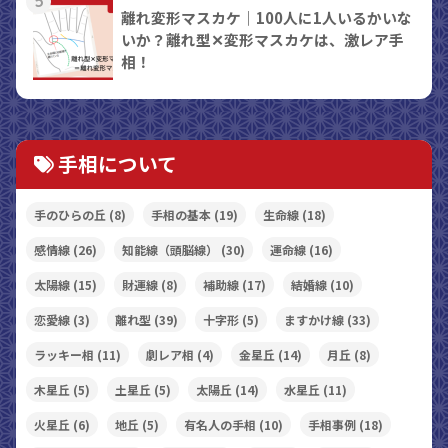
5
離れ変形マスカケ｜100人に1人いるかいな
いか？離れ型✕変形マスカケは、激レア手
相！
手相について
手のひらの丘
(8)
手相の基本
(19)
生命線
(18)
感情線
(26)
知能線（頭脳線）
(30)
運命線
(16)
太陽線
(15)
財運線
(8)
補助線
(17)
結婚線
(10)
恋愛線
(3)
離れ型
(39)
十字形
(5)
ますかけ線
(33)
ラッキー相
(11)
劇レア相
(4)
金星丘
(14)
月丘
(8)
木星丘
(5)
土星丘
(5)
太陽丘
(14)
水星丘
(11)
火星丘
(6)
地丘
(5)
有名人の手相
(10)
手相事例
(18)