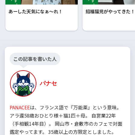
あーした天気になぁ～れ！
招福猫児がやってきた！(
この記事を書いた人
パナセ
PANACEE
は、フランス語で『万能薬』という意味。
アラ還58歳おひとり様＋猫1匹＋母。 自営業22年
（手相観14年目）。 岡山市・倉敷市のカフェで対面
鑑定やってます。 35歳以上の方限定としました。