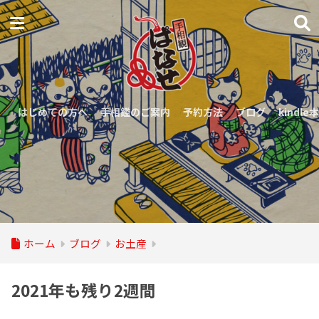
はじめての方へ
手相鑑のご案内
予約方法
ブログ
kindle本
ホーム
ブログ
お土産
2021年も残り2週間