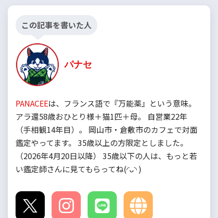
この記事を書いた人
パナセ
PANACEE
は、フランス語で『万能薬』という意味。
アラ還58歳おひとり様＋猫1匹＋母。 自営業22年
（手相観14年目）。 岡山市・倉敷市のカフェで対面
鑑定やってます。 35歳以上の方限定としました。
（2026年4月20日以降） 35歳以下の人は、もっと若
い鑑定師さんに見てもらってね(◜ᴗ◝ )