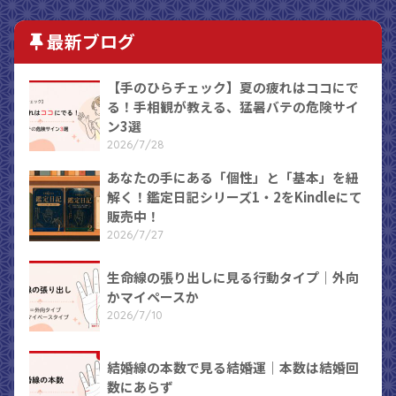
最新ブログ
【手のひらチェック】夏の疲れはココにで
る！手相観が教える、猛暑バテの危険サイ
ン3選
2026/7/28
あなたの手にある「個性」と「基本」を紐
解く！鑑定日記シリーズ1・2をKindleにて
販売中！
2026/7/27
生命線の張り出しに見る行動タイプ｜外向
かマイペースか
2026/7/10
結婚線の本数で見る結婚運｜本数は結婚回
数にあらず