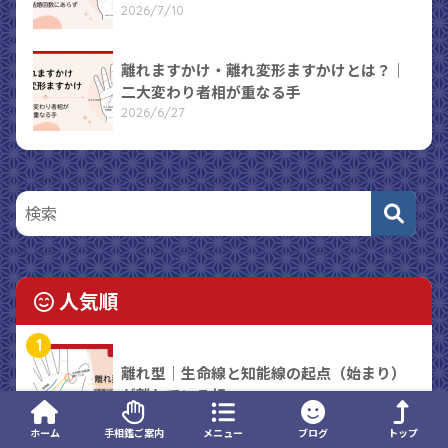
2026/7/10
離れますかけ・離れ変形ますかけとは？｜
二大変わり者相が重なる手
2026/6/27
人気順
1
離れ型｜生命線と知能線の起点（始まり）
が離れている相
ホーム
手相鑑ご案内
メニュー
ブログ
トップ
2