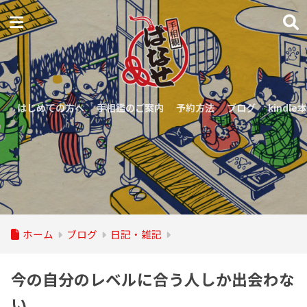
はじめての方へ
手相鑑のご案内
予約方法
ブログ
kindle本
ホーム
ブログ
日記・雑記
今の自分のレベルに合う人しか出会わな
い