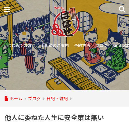
はじめての方へ
手相鑑のご案内
予約方法
ブログ
kindle本
ホーム
ブログ
日記・雑記
他人に委ねた人生に安全策は無い