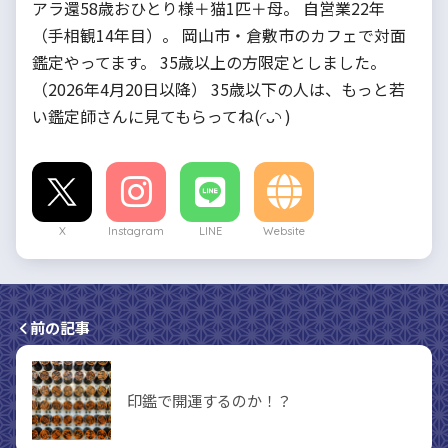
アラ還58歳おひとり様＋猫1匹＋母。 自営業22年
（手相観14年目）。 岡山市・倉敷市のカフェで対面
鑑定やってます。 35歳以上の方限定としました。
（2026年4月20日以降） 35歳以下の人は、もっと若
い鑑定師さんに見てもらってね(◜ᴗ◝ )
X
Instagram
LINE
Website
前の記事
印鑑で開運するのか！？