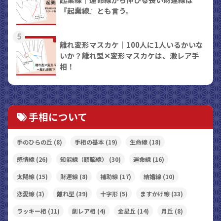
『起業線』とも言う。
5
離れ変形マスカケ｜100人に1人いるかいな
いか？離れ型✕変形マスカケは、激レア手
相！
手相について
手のひらの丘
(8)
手相の基本
(19)
生命線
(18)
感情線
(26)
知能線（頭脳線）
(30)
運命線
(16)
太陽線
(15)
財運線
(8)
補助線
(17)
結婚線
(10)
恋愛線
(3)
離れ型
(39)
十字形
(5)
ますかけ線
(33)
ラッキー相
(11)
劇レア相
(4)
金星丘
(14)
月丘
(8)