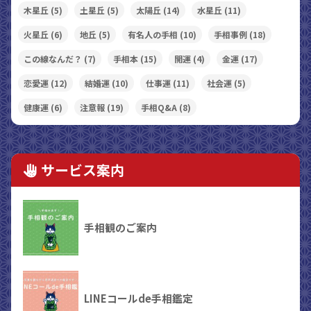
木星丘
(5)
土星丘
(5)
太陽丘
(14)
水星丘
(11)
火星丘
(6)
地丘
(5)
有名人の手相
(10)
手相事例
(18)
この線なんだ？
(7)
手相本
(15)
開運
(4)
金運
(17)
恋愛運
(12)
結婚運
(10)
仕事運
(11)
社会運
(5)
健康運
(6)
注意報
(19)
手相Q&A
(8)
サービス案内
手相観のご案内
LINEコールde手相鑑定