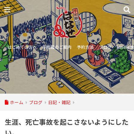
はじめての方へ
手相鑑のご案内
予約方法
ブログ
kindle本
ホーム
ブログ
日記・雑記
生涯、死亡事故を起こさないようにした
い。