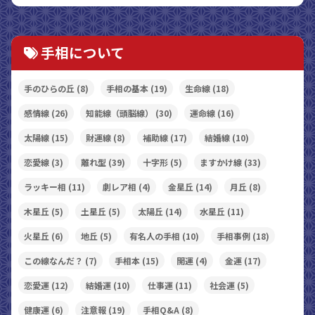
手相について
手のひらの丘
(8)
手相の基本
(19)
生命線
(18)
感情線
(26)
知能線（頭脳線）
(30)
運命線
(16)
太陽線
(15)
財運線
(8)
補助線
(17)
結婚線
(10)
恋愛線
(3)
離れ型
(39)
十字形
(5)
ますかけ線
(33)
ラッキー相
(11)
劇レア相
(4)
金星丘
(14)
月丘
(8)
木星丘
(5)
土星丘
(5)
太陽丘
(14)
水星丘
(11)
火星丘
(6)
地丘
(5)
有名人の手相
(10)
手相事例
(18)
この線なんだ？
(7)
手相本
(15)
開運
(4)
金運
(17)
恋愛運
(12)
結婚運
(10)
仕事運
(11)
社会運
(5)
健康運
(6)
注意報
(19)
手相Q&A
(8)