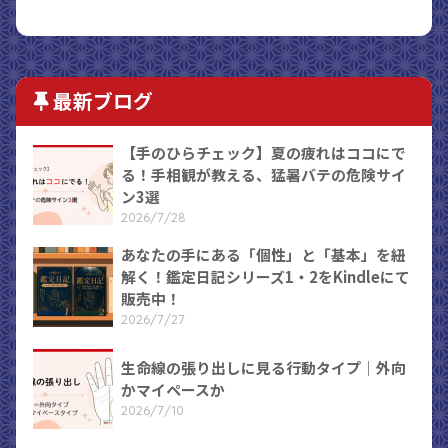
最新ブログ
【手のひらチェック】夏の疲れはココにで
る！手相観が教える、猛暑バテの危険サイ
ン3選
2026/7/28
あなたの手にある「個性」と「基本」を紐
解く！鑑定日記シリーズ1・2をKindleにて
販売中！
2026/7/27
生命線の張り出しに見る行動タイプ｜外向
かマイペースか
2026/7/10