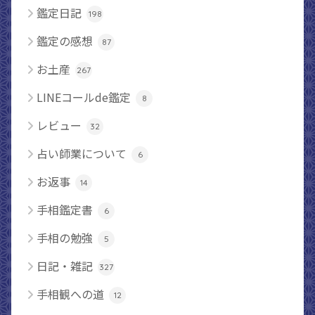
鑑定日記
198
鑑定の感想
87
お土産
267
LINEコールde鑑定
8
レビュー
32
占い師業について
6
お返事
14
手相鑑定書
6
手相の勉強
5
日記・雑記
327
手相観への道
12