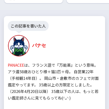
この記事を書いた人
パナセ
PANACEE
は、フランス語で『万能薬』という意味。
アラ還58歳おひとり様＋猫1匹＋母。 自営業22年
（手相観14年目）。 岡山市・倉敷市のカフェで対面
鑑定やってます。 35歳以上の方限定としました。
（2026年4月20日以降） 35歳以下の人は、もっと若
い鑑定師さんに見てもらってね(◜ᴗ◝ )