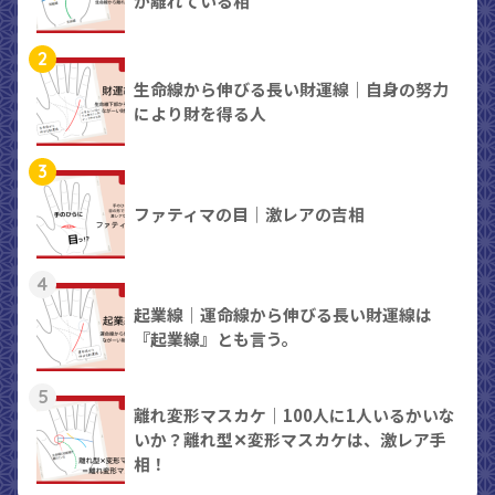
が離れている相
2
生命線から伸びる長い財運線｜自身の努力
により財を得る人
3
ファティマの目｜激レアの吉相
4
起業線｜運命線から伸びる長い財運線は
『起業線』とも言う。
5
離れ変形マスカケ｜100人に1人いるかいな
いか？離れ型✕変形マスカケは、激レア手
相！