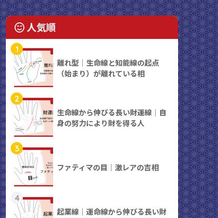
人気順
1
離れ型｜生命線と知能線の起点
（始まり）が離れている相
2
生命線から伸びる長い財運線｜自
身の努力により財を得る人
3
ファティマの目｜激レアの吉相
4
起業線｜運命線から伸びる長い財