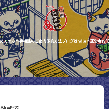
めての方へ
手相鑑のご案内
予約方法
ブログ
kindle本
運営者
お
の数式で。