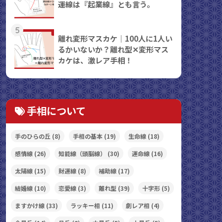
運線は『起業線』とも言う。
5
離れ変形マスカケ｜100人に1人い
るかいないか？離れ型✕変形マス
カケは、激レア手相！
手相について
手のひらの丘
(8)
手相の基本
(19)
生命線
(18)
感情線
(26)
知能線（頭脳線）
(30)
運命線
(16)
太陽線
(15)
財運線
(8)
補助線
(17)
結婚線
(10)
恋愛線
(3)
離れ型
(39)
十字形
(5)
ますかけ線
(33)
ラッキー相
(11)
劇レア相
(4)