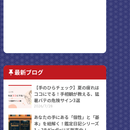
最新ブログ
【手のひらチェック】夏の疲れは
ココにでる！手相観が教える、猛
暑バテの危険サイン3選
2026/7/28
あなたの手にある「個性」と「基
本」を紐解く！鑑定日記シリーズ
1・2をKindleにて販売中！