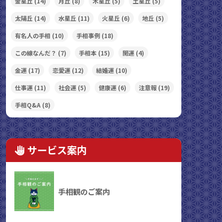
金星丘
(14)
月丘
(8)
木星丘
(5)
土星丘
(5)
太陽丘
(14)
水星丘
(11)
火星丘
(6)
地丘
(5)
有名人の手相
(10)
手相事例
(18)
この線なんだ？
(7)
手相本
(15)
開運
(4)
金運
(17)
恋愛運
(12)
結婚運
(10)
仕事運
(11)
社会運
(5)
健康運
(6)
注意報
(19)
手相Q&A
(8)
サービス案内
手相観のご案内