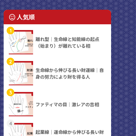
人気順
1
離れ型｜生命線と知能線の起点
（始まり）が離れている相
2
生命線から伸びる長い財運線｜自
身の努力により財を得る人
3
ファティマの目｜激レアの吉相
4
起業線｜運命線から伸びる長い財