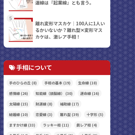
運線は『起業線』とも言う。
5
離れ変形マスカケ｜100人に1人い
るかいないか？離れ型✕変形マス
カケは、激レア手相！
手相について
手のひらの丘
(8)
手相の基本
(19)
生命線
(18)
感情線
(26)
知能線（頭脳線）
(30)
運命線
(16)
太陽線
(15)
財運線
(8)
補助線
(17)
結婚線
(10)
恋愛線
(3)
離れ型
(39)
十字形
(5)
ますかけ線
(33)
ラッキー相
(11)
劇レア相
(4)