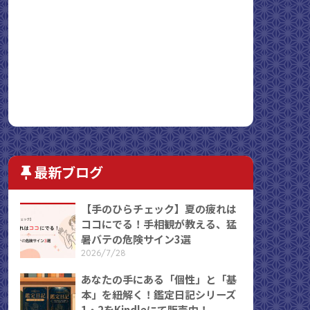
最新ブログ
【手のひらチェック】夏の疲れは
ココにでる！手相観が教える、猛
暑バテの危険サイン3選
2026/7/28
あなたの手にある「個性」と「基
本」を紐解く！鑑定日記シリーズ
1・2をKindleにて販売中！