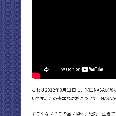
これは2012年3月11日に、米国NASA
いです。この奇異な現象について、NASA
すごくない？この黒い物体、絶対、生きて