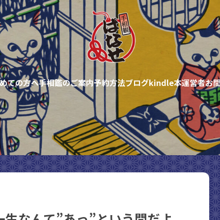
めての方へ
手相鑑のご案内
予約方法
ブログ
kindle本
運営者
お
一生なんて”あっ”という間だよ