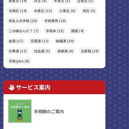
金星丘
(14)
月丘
(8)
木星丘
(5)
土星丘
(5)
太陽丘
(14)
水星丘
(11)
火星丘
(6)
地丘
(5)
有名人の手相
(10)
手相事例
(18)
この線なんだ？
(7)
手相本
(15)
開運
(4)
金運
(17)
恋愛運
(12)
結婚運
(10)
仕事運
(11)
社会運
(5)
健康運
(6)
注意報
(19)
手相Q&A
(8)
サービス案内
手相観のご案内