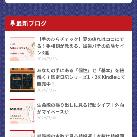
最新ブログ
【手のひらチェック】夏の疲れはココにで
る！手相観が教える、猛暑バテの危険サイ
ン3選
2026/7/28
あなたの手にある「個性」と「基本」を紐
解く！鑑定日記シリーズ1・2をKindleにて
販売中！
2026/7/27
生命線の張り出しに見る行動タイプ｜外向
かマイペースか
2026/7/10
結婚線の本数で見る結婚運｜本数は結婚回