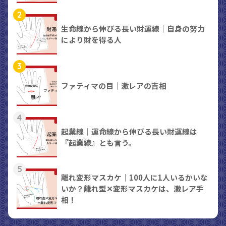
2
生命線から伸びる長い財運線｜自身の努力
により財を得る人
3
ファティマの目｜激レアの吉相
4
起業線｜運命線から伸びる長い財運線は
『起業線』とも言う。
5
離れ変形マスカケ｜100人に1人いるかいな
いか？離れ型✕変形マスカケは、激レア手
相！