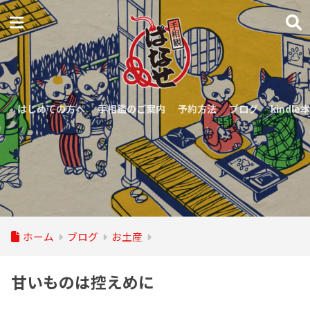
はじめての方へ
手相鑑のご案内
予約方法
ブログ
kindle本
ホーム
ブログ
お土産
甘いものは控えめに