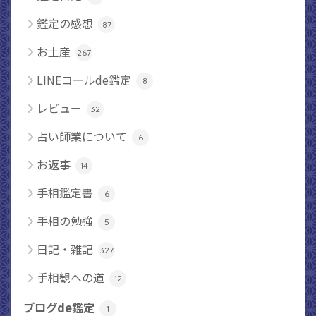
鑑定の感想
87
お土産
267
LINEコールde鑑定
8
レビュー
32
占い師業について
6
お返事
14
手相鑑定書
6
手相の勉強
5
日記・雑記
327
手相観への道
12
ブログde鑑定
1