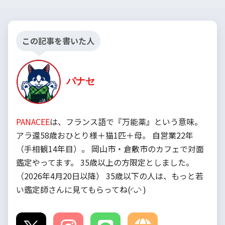
この記事を書いた人
パナセ
PANACEE
は、フランス語で『万能薬』という意味。
アラ還58歳おひとり様＋猫1匹＋母。 自営業22年
（手相観14年目）。 岡山市・倉敷市のカフェで対面
鑑定やってます。 35歳以上の方限定としました。
（2026年4月20日以降） 35歳以下の人は、もっと若
い鑑定師さんに見てもらってね(◜ᴗ◝ )