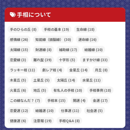
手相について
手のひらの丘
(8)
手相の基本
(19)
生命線
(18)
感情線
(26)
知能線（頭脳線）
(30)
運命線
(16)
太陽線
(15)
財運線
(8)
補助線
(17)
結婚線
(10)
恋愛線
(3)
離れ型
(39)
十字形
(5)
ますかけ線
(33)
ラッキー相
(11)
劇レア相
(4)
金星丘
(14)
月丘
(8)
木星丘
(5)
土星丘
(5)
太陽丘
(14)
水星丘
(11)
火星丘
(6)
地丘
(5)
有名人の手相
(10)
手相事例
(18)
この線なんだ？
(7)
手相本
(15)
開運
(4)
金運
(17)
恋愛運
(12)
結婚運
(10)
仕事運
(11)
社会運
(5)
健康運
(6)
注意報
(19)
手相Q&A
(8)