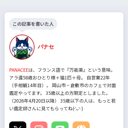
この記事を書いた人
パナセ
PANACEE
は、フランス語で『万能薬』という意味。
アラ還58歳おひとり様＋猫1匹＋母。 自営業22年
（手相観14年目）。 岡山市・倉敷市のカフェで対面
鑑定やってます。 35歳以上の方限定としました。
（2026年4月20日以降） 35歳以下の人は、もっと若
い鑑定師さんに見てもらってね(◜ᴗ◝ )