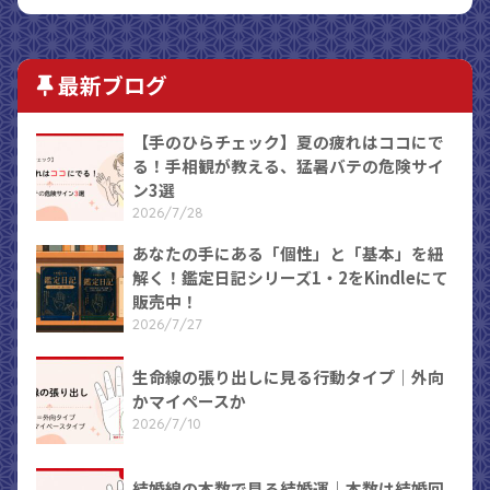
最新ブログ
【手のひらチェック】夏の疲れはココにで
る！手相観が教える、猛暑バテの危険サイ
ン3選
2026/7/28
あなたの手にある「個性」と「基本」を紐
解く！鑑定日記シリーズ1・2をKindleにて
販売中！
2026/7/27
生命線の張り出しに見る行動タイプ｜外向
かマイペースか
2026/7/10
結婚線の本数で見る結婚運｜本数は結婚回