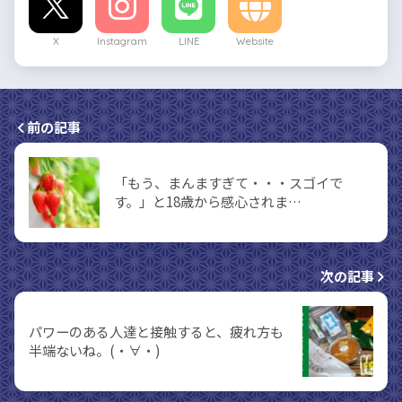
X
Instagram
LINE
Website
前の記事
「もう、まんますぎて・・・スゴイで
す。」と18歳から感心されま…
次の記事
パワーのある人達と接触すると、疲れ方も
半端ないね。(・∀・)