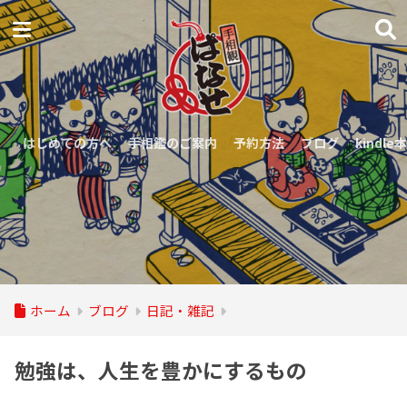
はじめての方へ
手相鑑のご案内
予約方法
ブログ
kindle本
ホーム
ブログ
日記・雑記
勉強は、人生を豊かにするもの