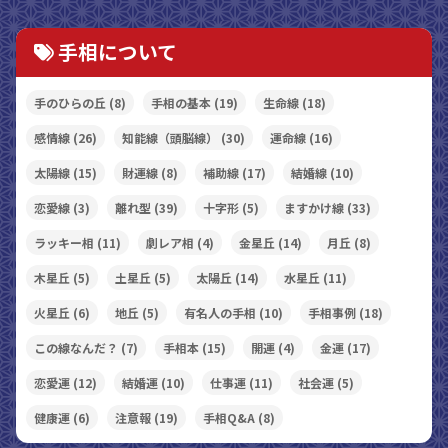
手相について
手のひらの丘
(8)
手相の基本
(19)
生命線
(18)
感情線
(26)
知能線（頭脳線）
(30)
運命線
(16)
太陽線
(15)
財運線
(8)
補助線
(17)
結婚線
(10)
恋愛線
(3)
離れ型
(39)
十字形
(5)
ますかけ線
(33)
ラッキー相
(11)
劇レア相
(4)
金星丘
(14)
月丘
(8)
木星丘
(5)
土星丘
(5)
太陽丘
(14)
水星丘
(11)
火星丘
(6)
地丘
(5)
有名人の手相
(10)
手相事例
(18)
この線なんだ？
(7)
手相本
(15)
開運
(4)
金運
(17)
恋愛運
(12)
結婚運
(10)
仕事運
(11)
社会運
(5)
健康運
(6)
注意報
(19)
手相Q&A
(8)