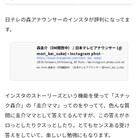
日テレの森アナウンサーのインスタが評判になってま
す。
森圭介（DM開放中） / 日本テレビアナウンサー (@
mori_kei_suke) • Instagram phot…
https://www.instagram.com/mori_kei_suke/
130.5k Followers, 64 Following, 167 Posts – See Instagram photos and vid
eos from 森圭介（DM開放中） / 日本テレビアナウンサー (@mori_kei_suke)
インスタのストーリーズという機能を使って「スナッ
ク森介」の「圭介ママ」ってのをやってて、色んな質
問に圭介ママとして答えてるんですが、この答えがホ
ロっとしたりクスっとしたり。とてもセンスある受け
答えをしていて、楽しいし勉強にもなります。