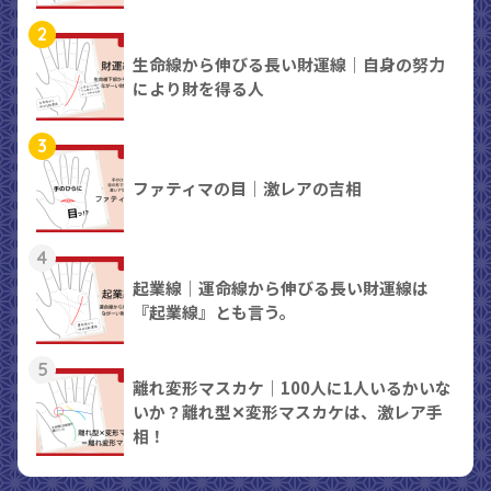
2
生命線から伸びる長い財運線｜自身の努力
により財を得る人
3
ファティマの目｜激レアの吉相
4
起業線｜運命線から伸びる長い財運線は
『起業線』とも言う。
5
離れ変形マスカケ｜100人に1人いるかいな
いか？離れ型✕変形マスカケは、激レア手
相！