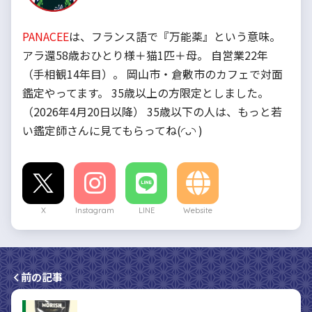
PANACEE
は、フランス語で『万能薬』という意味。
アラ還58歳おひとり様＋猫1匹＋母。 自営業22年
（手相観14年目）。 岡山市・倉敷市のカフェで対面
鑑定やってます。 35歳以上の方限定としました。
（2026年4月20日以降） 35歳以下の人は、もっと若
い鑑定師さんに見てもらってね(◜ᴗ◝ )
X
Instagram
LINE
Website
前の記事