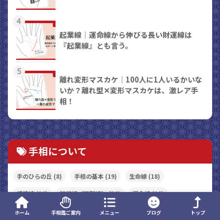
4
起業線｜運命線から伸びる長い財運線は
『起業線』とも言う。
5
離れ変形マスカケ｜100人に1人いるかいな
いか？離れ型✕変形マスカケは、激レア手
相！
手相について
手のひらの丘
(8)
手相の基本
(19)
生命線
(18)
感情線
(26)
知能線（頭脳線）
(30)
運命線
(16)
太陽線
(15)
財運線
(8)
補助線
(17)
結婚線
(10)
ホーム
手相鑑ご案内
メニュー
ブログ
トップ