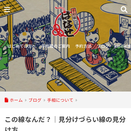
はじめての方へ
手相鑑のご案内
予約方法
ブログ
kindle本
ホーム
ブログ
手相について
この線なんだ？｜見分けづらい線の見分
け方