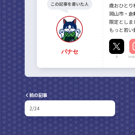
この記事を書いた人
歳おひとり
岡山市・倉
限定としまし
もっと若い鑑
パナセ
X
Ins
前の記事
2/24