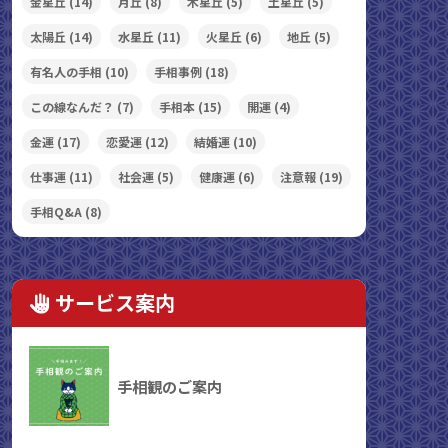
金星丘
(14)
月丘
(8)
木星丘
(5)
土星丘
(5)
太陽丘
(14)
水星丘
(11)
火星丘
(6)
地丘
(5)
有名人の手相
(10)
手相事例
(18)
この線なんだ？
(7)
手相本
(15)
開運
(4)
金運
(17)
恋愛運
(12)
結婚運
(10)
仕事運
(11)
社会運
(5)
健康運
(6)
注意報
(19)
手相Q&A
(8)
サービス案内
手相観のご案内