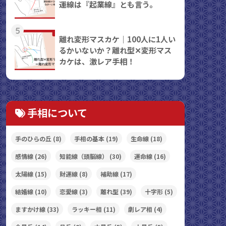
運線は『起業線』とも言う。
5
離れ変形マスカケ｜100人に1人い
るかいないか？離れ型✕変形マス
カケは、激レア手相！
手相について
手のひらの丘
(8)
手相の基本
(19)
生命線
(18)
感情線
(26)
知能線（頭脳線）
(30)
運命線
(16)
太陽線
(15)
財運線
(8)
補助線
(17)
結婚線
(10)
恋愛線
(3)
離れ型
(39)
十字形
(5)
ますかけ線
(33)
ラッキー相
(11)
劇レア相
(4)