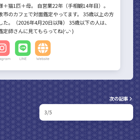
様＋猫1匹＋母。 自営業22年（手相観14年目）。
敷市のカフェで対面鑑定やってます。 35歳以上の方
た。（2026年4月20日以降） 35歳以下の人は、
定師さんに見てもらってね(◜ᴗ◝ )
tagram
LINE
Website
次の記事
3/5