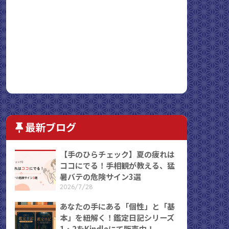
最新ブログ
【手のひらチェック】夏の疲れは
ココにでる！手相観が教える、猛
暑バテの危険サイン3選
2026/7/28
あなたの手にある「個性」と「基
本」を紐解く！鑑定日記シリーズ
1・2をKindleにて販売中！