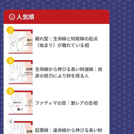
人気順
1
離れ型｜生命線と知能線の起点
（始まり）が離れている相
2
生命線から伸びる長い財運線｜自
身の努力により財を得る人
3
ファティマの目｜激レアの吉相
4
起業線｜運命線から伸びる長い財