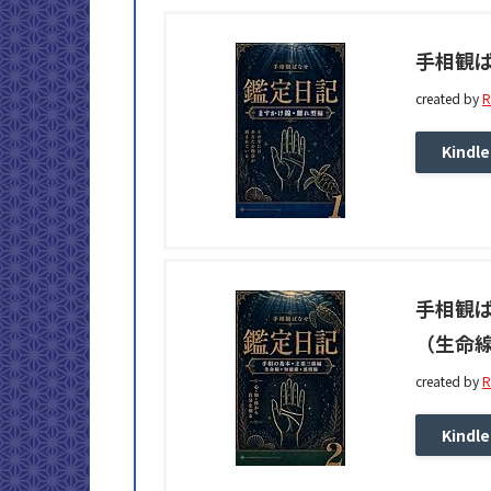
手相観ぱ
created by
R
Kindle
手相観ぱ
（生命
created by
R
Kindle