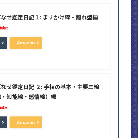
なせ鑑定日記１: ますかけ線・離れ型編
inker
Amazon
なせ鑑定日記 ２: 手相の基本・主要三線
線・知能線・感情線）編
inker
Amazon