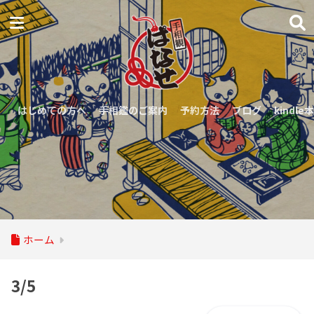
はじめての方へ
手相鑑のご案内
予約方法
ブログ
kindle本
ホーム
3/5