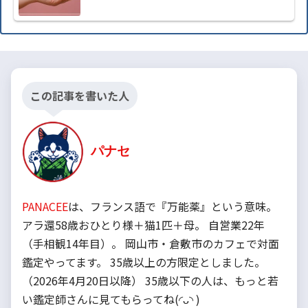
この記事を書いた人
パナセ
PANACEE
は、フランス語で『万能薬』という意味。
アラ還58歳おひとり様＋猫1匹＋母。 自営業22年
（手相観14年目）。 岡山市・倉敷市のカフェで対面
鑑定やってます。 35歳以上の方限定としました。
（2026年4月20日以降） 35歳以下の人は、もっと若
い鑑定師さんに見てもらってね(◜ᴗ◝ )