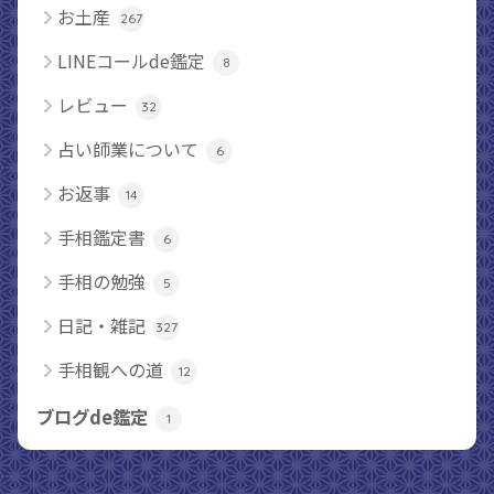
お土産
267
LINEコールde鑑定
8
レビュー
32
占い師業について
6
お返事
14
手相鑑定書
6
手相の勉強
5
日記・雑記
327
手相観への道
12
ブログde鑑定
1