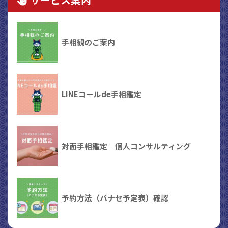
手相観のご案内
LINEコールde手相鑑定
対面手相鑑定｜個人コンサルティング
予約方法（パナセ予定表）確認