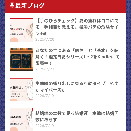
最新ブログ
【手のひらチェック】夏の疲れはココにで
る！手相観が教える、猛暑バテの危険サイ
ン3選
2026/7/28
あなたの手にある「個性」と「基本」を紐
解く！鑑定日記シリーズ1・2をKindleにて
販売中！
2026/7/27
生命線の張り出しに見る行動タイプ｜外向
かマイペースか
2026/7/10
結婚線の本数で見る結婚運｜本数は結婚回
数にあらず
2026/7/10