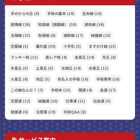
手のひらの丘
(8)
手相の基本
(19)
生命線
(18)
感情線
(26)
知能線（頭脳線）
(30)
運命線
(16)
太陽線
(15)
財運線
(8)
補助線
(17)
結婚線
(10)
恋愛線
(3)
離れ型
(39)
十字形
(5)
ますかけ線
(33)
ラッキー相
(11)
劇レア相
(4)
金星丘
(14)
月丘
(8)
木星丘
(5)
土星丘
(5)
太陽丘
(14)
水星丘
(11)
火星丘
(6)
地丘
(5)
有名人の手相
(10)
手相事例
(18)
この線なんだ？
(7)
手相本
(15)
開運
(4)
金運
(17)
恋愛運
(12)
結婚運
(10)
仕事運
(11)
社会運
(5)
健康運
(6)
注意報
(19)
手相Q&A
(8)
サービス案内