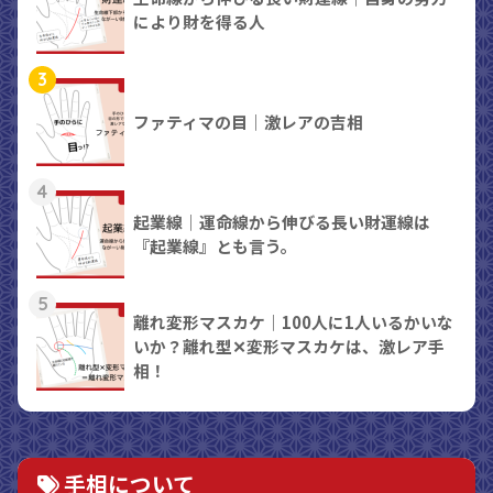
により財を得る人
3
ファティマの目｜激レアの吉相
4
起業線｜運命線から伸びる長い財運線は
『起業線』とも言う。
5
離れ変形マスカケ｜100人に1人いるかいな
いか？離れ型✕変形マスカケは、激レア手
相！
手相について