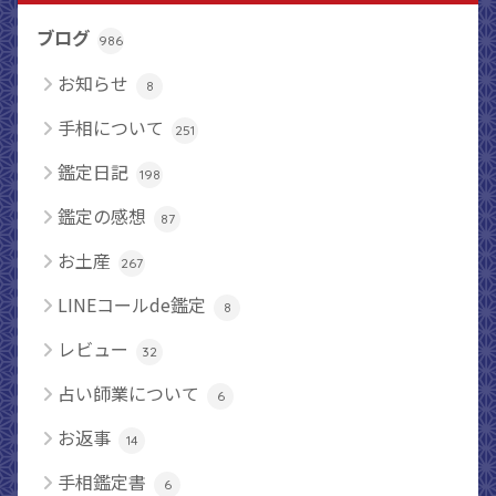
ブログ
986
お知らせ
8
手相について
251
鑑定日記
198
鑑定の感想
87
お土産
267
LINEコールde鑑定
8
レビュー
32
占い師業について
6
お返事
14
手相鑑定書
6