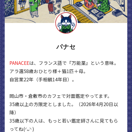
パナセ
PANACEE
は、フランス語で『万能薬』という意味。
アラ還58歳おひとり様＋猫1匹＋母。
自営業22年（手相観14年目）。
岡山市・倉敷市のカフェで対面鑑定やってます。
35歳以上の方限定としました。（2026年4月20日以
降）
35歳以下の人は、もっと若い鑑定師さんに見てもら
ってね(◜ᴗ◝ )