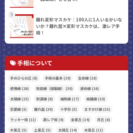
5
離れ変形マスカケ｜100人に1人いるかいな
いか？離れ型✕変形マスカケは、激レア手
相！
手相について
手のひらの丘
(8)
手相の基本
(19)
生命線
(18)
感情線
(26)
知能線（頭脳線）
(30)
運命線
(16)
太陽線
(15)
財運線
(8)
補助線
(17)
結婚線
(10)
恋愛線
(3)
離れ型
(39)
十字形
(5)
ますかけ線
(33)
ラッキー相
(11)
劇レア相
(4)
金星丘
(14)
月丘
(8)
木星丘
(5)
土星丘
(5)
太陽丘
(14)
水星丘
(11)