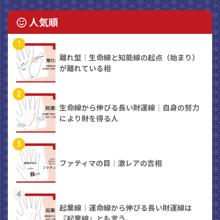
人気順
1
離れ型｜生命線と知能線の起点（始まり）
が離れている相
2
生命線から伸びる長い財運線｜自身の努力
により財を得る人
3
ファティマの目｜激レアの吉相
4
起業線｜運命線から伸びる長い財運線は
『起業線』とも言う。