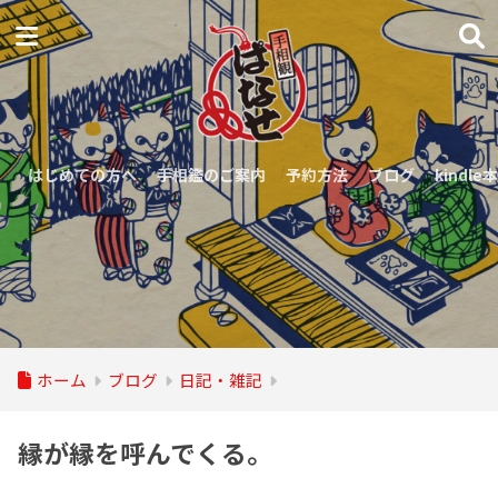
はじめての方へ
手相鑑のご案内
予約方法
ブログ
kindle本
ホーム
ブログ
日記・雑記
縁が縁を呼んでくる。