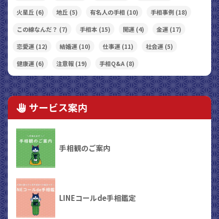
火星丘
(6)
地丘
(5)
有名人の手相
(10)
手相事例
(18)
この線なんだ？
(7)
手相本
(15)
開運
(4)
金運
(17)
恋愛運
(12)
結婚運
(10)
仕事運
(11)
社会運
(5)
健康運
(6)
注意報
(19)
手相Q&A
(8)
サービス案内
手相観のご案内
LINEコールde手相鑑定