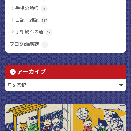
手相の勉強
5
日記・雑記
327
手相観への道
12
ブログde鑑定
1
アーカイブ