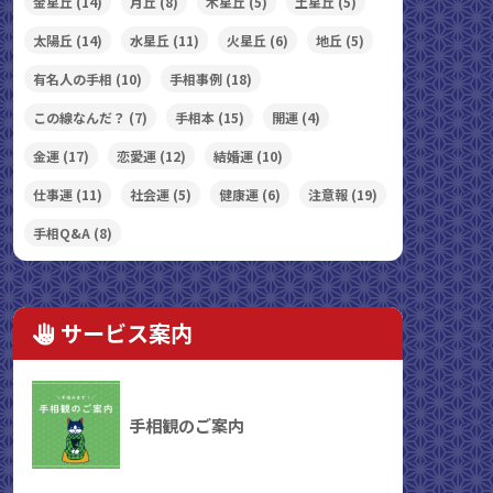
金星丘
(14)
月丘
(8)
木星丘
(5)
土星丘
(5)
太陽丘
(14)
水星丘
(11)
火星丘
(6)
地丘
(5)
有名人の手相
(10)
手相事例
(18)
この線なんだ？
(7)
手相本
(15)
開運
(4)
金運
(17)
恋愛運
(12)
結婚運
(10)
仕事運
(11)
社会運
(5)
健康運
(6)
注意報
(19)
手相Q&A
(8)
サービス案内
手相観のご案内