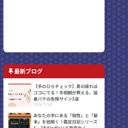
最新ブログ
【手のひらチェック】夏の疲れは
ココにでる！手相観が教える、猛
暑バテの危険サイン3選
2026/7/28
あなたの手にある「個性」と「基
本」を紐解く！鑑定日記シリーズ
1・2をKindleにて販売中！