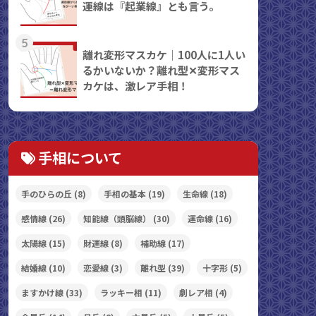
運線は『起業線』とも言う。
5
離れ変形マスカケ｜100人に1人い
るかいないか？離れ型✕変形マス
カケは、激レア手相！
手相について
手のひらの丘
(8)
手相の基本
(19)
生命線
(18)
感情線
(26)
知能線（頭脳線）
(30)
運命線
(16)
太陽線
(15)
財運線
(8)
補助線
(17)
結婚線
(10)
恋愛線
(3)
離れ型
(39)
十字形
(5)
ますかけ線
(33)
ラッキー相
(11)
劇レア相
(4)