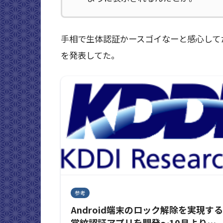
手相で生体認証かースゴイなーと感心してた
を発表してた。
参考
Android端末のロック解除を実現する
掌紋認証アプリを開発～10月より