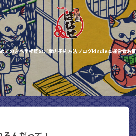
めての方へ
手相鑑のご案内
予約方法
ブログ
kindle本
運営者
お
れるんだって！