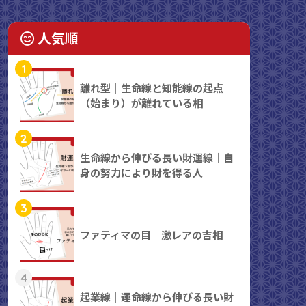
人気順
1
離れ型｜生命線と知能線の起点
（始まり）が離れている相
2
生命線から伸びる長い財運線｜自
身の努力により財を得る人
3
ファティマの目｜激レアの吉相
4
起業線｜運命線から伸びる長い財