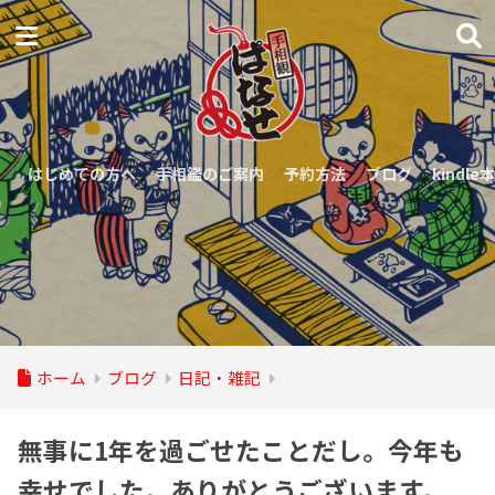
はじめての方へ
手相鑑のご案内
予約方法
ブログ
kindle本
ホーム
ブログ
日記・雑記
無事に1年を過ごせたことだし。今年も
幸せでした。ありがとうございます。