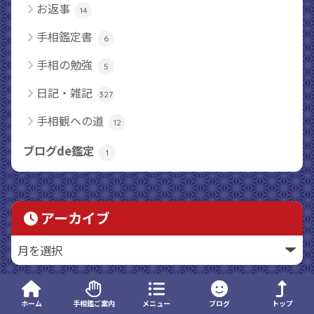
お返事
14
手相鑑定書
6
手相の勉強
5
日記・雑記
327
手相観への道
12
ブログde鑑定
1
アーカイブ
ホーム
手相鑑ご案内
メニュー
ブログ
トップ