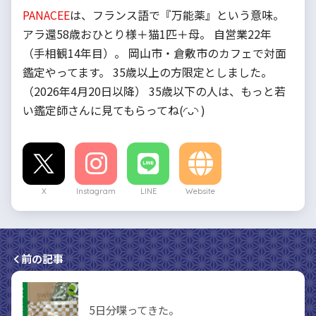
PANACEE
は、フランス語で『万能薬』という意味。
アラ還58歳おひとり様＋猫1匹＋母。 自営業22年
（手相観14年目）。 岡山市・倉敷市のカフェで対面
鑑定やってます。 35歳以上の方限定としました。
（2026年4月20日以降） 35歳以下の人は、もっと若
い鑑定師さんに見てもらってね(◜ᴗ◝ )
X
Instagram
LINE
Website
前の記事
5日分喋ってきた。