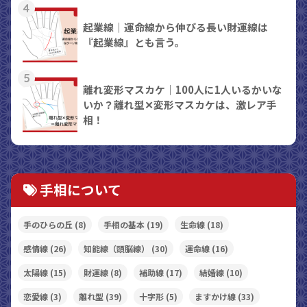
4
起業線｜運命線から伸びる長い財運線は
『起業線』とも言う。
5
離れ変形マスカケ｜100人に1人いるかいな
いか？離れ型✕変形マスカケは、激レア手
相！
手相について
手のひらの丘
(8)
手相の基本
(19)
生命線
(18)
感情線
(26)
知能線（頭脳線）
(30)
運命線
(16)
太陽線
(15)
財運線
(8)
補助線
(17)
結婚線
(10)
恋愛線
(3)
離れ型
(39)
十字形
(5)
ますかけ線
(33)