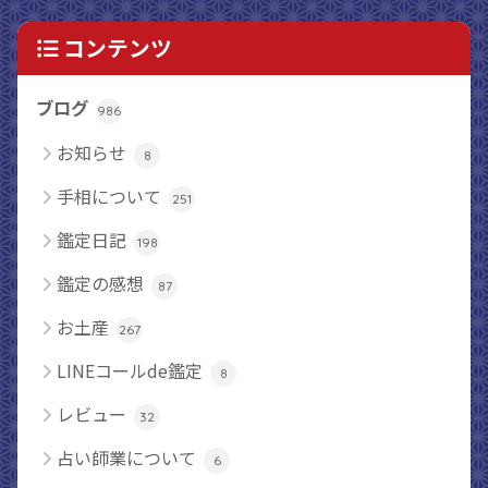
コンテンツ
ブログ
986
お知らせ
8
手相について
251
鑑定日記
198
鑑定の感想
87
お土産
267
LINEコールde鑑定
8
レビュー
32
占い師業について
6