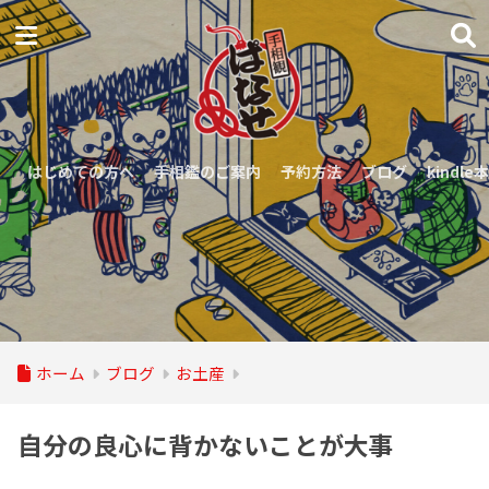
はじめての方へ
手相鑑のご案内
予約方法
ブログ
kindle本
ホーム
ブログ
お土産
自分の良心に背かないことが大事