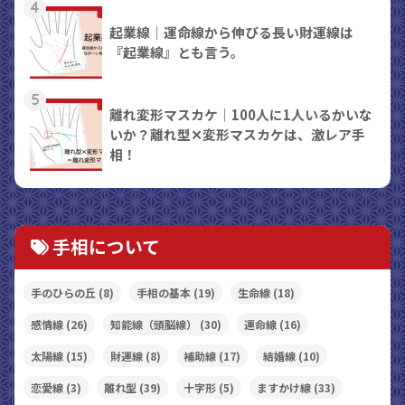
4
起業線｜運命線から伸びる長い財運線は
『起業線』とも言う。
5
離れ変形マスカケ｜100人に1人いるかいな
いか？離れ型✕変形マスカケは、激レア手
相！
手相について
手のひらの丘
(8)
手相の基本
(19)
生命線
(18)
感情線
(26)
知能線（頭脳線）
(30)
運命線
(16)
太陽線
(15)
財運線
(8)
補助線
(17)
結婚線
(10)
恋愛線
(3)
離れ型
(39)
十字形
(5)
ますかけ線
(33)