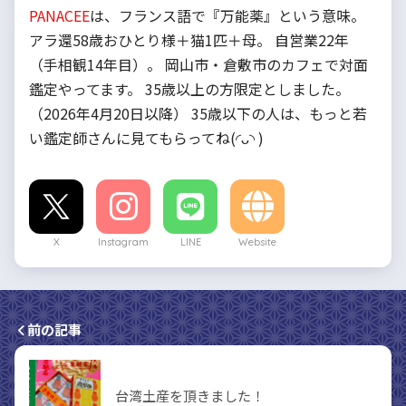
PANACEE
は、フランス語で『万能薬』という意味。
アラ還58歳おひとり様＋猫1匹＋母。 自営業22年
（手相観14年目）。 岡山市・倉敷市のカフェで対面
鑑定やってます。 35歳以上の方限定としました。
（2026年4月20日以降） 35歳以下の人は、もっと若
い鑑定師さんに見てもらってね(◜ᴗ◝ )
X
Instagram
LINE
Website
前の記事
台湾土産を頂きました！