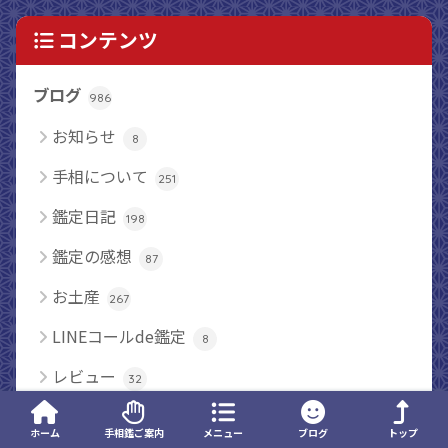
コンテンツ
ブログ
986
お知らせ
8
手相について
251
鑑定日記
198
鑑定の感想
87
お土産
267
LINEコールde鑑定
8
レビュー
32
占い師業について
6
ホーム
手相鑑ご案内
メニュー
ブログ
トップ