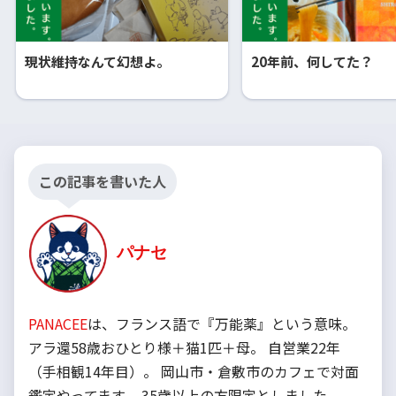
現状維持なんて幻想よ。
20年前、何してた？
この記事を書いた人
パナセ
PANACEE
は、フランス語で『万能薬』という意味。
アラ還58歳おひとり様＋猫1匹＋母。 自営業22年
（手相観14年目）。 岡山市・倉敷市のカフェで対面
鑑定やってます。 35歳以上の方限定としました。