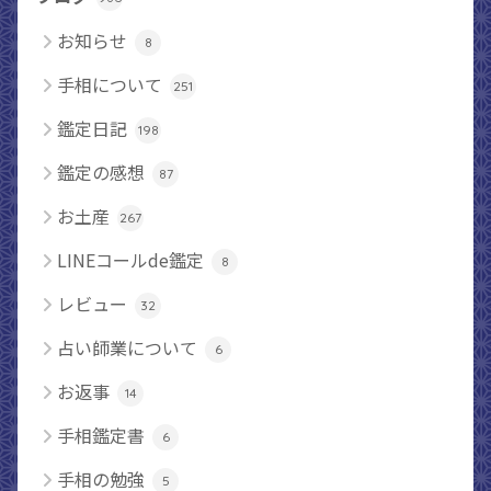
お知らせ
8
手相について
251
鑑定日記
198
鑑定の感想
87
お土産
267
LINEコールde鑑定
8
レビュー
32
占い師業について
6
お返事
14
手相鑑定書
6
手相の勉強
5