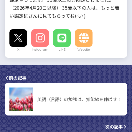
（2026年4月20日以降） 35歳以下の人は、もっと若
い鑑定師さんに見てもらってね(◜ᴗ◝ )
X
Instagram
LINE
Website
前の記事
英語（言語）の勉強は、知能線を伸ばす！
次の記事