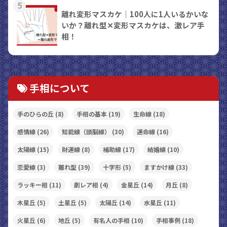
5
離れ変形マスカケ｜100人に1人いるかいな
いか？離れ型✕変形マスカケは、激レア手
相！
手相について
手のひらの丘
(8)
手相の基本
(19)
生命線
(18)
感情線
(26)
知能線（頭脳線）
(30)
運命線
(16)
太陽線
(15)
財運線
(8)
補助線
(17)
結婚線
(10)
恋愛線
(3)
離れ型
(39)
十字形
(5)
ますかけ線
(33)
ラッキー相
(11)
劇レア相
(4)
金星丘
(14)
月丘
(8)
木星丘
(5)
土星丘
(5)
太陽丘
(14)
水星丘
(11)
火星丘
(6)
地丘
(5)
有名人の手相
(10)
手相事例
(18)