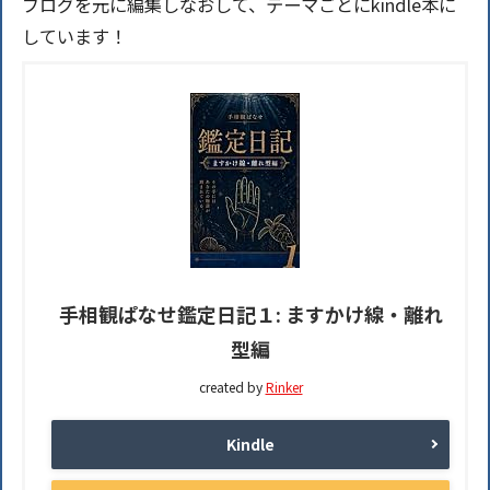
ブログを元に編集しなおして、テーマごとにkindle本に
しています！
手相観ぱなせ鑑定日記１: ますかけ線・離れ
型編
created by
Rinker
Kindle