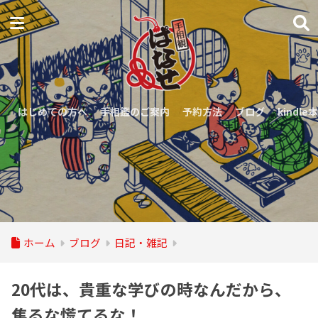
はじめての方へ
手相鑑のご案内
予約方法
ブログ
kindle本
ホーム
ブログ
日記・雑記
20代は、貴重な学びの時なんだから、
焦るな慌てるな！