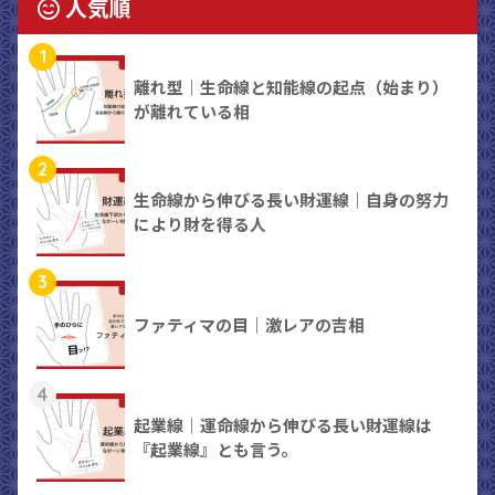
人気順
1
離れ型｜生命線と知能線の起点（始まり）
が離れている相
2
生命線から伸びる長い財運線｜自身の努力
により財を得る人
3
ファティマの目｜激レアの吉相
4
起業線｜運命線から伸びる長い財運線は
『起業線』とも言う。