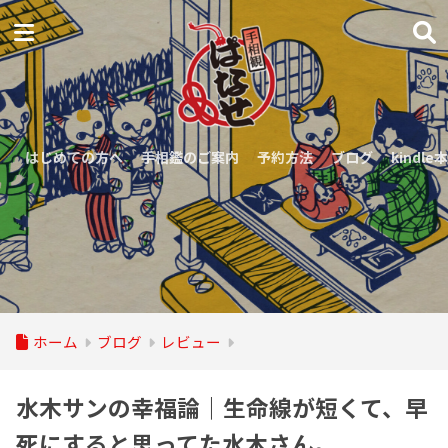
はじめての方へ
手相鑑のご案内
予約方法
ブログ
kindle本
ホーム
ブログ
レビュー
水木サンの幸福論｜生命線が短くて、早
死にすると思ってた水木さん。