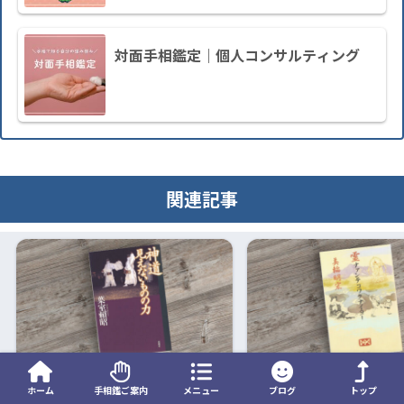
対面手相鑑定｜個人コンサルティング
関連記事
神道 見えないものの力｜努力し
美輪明宏さんに学ぶ【
ホーム
手相鑑ご案内
メニュー
ブログ
トップ
た人だけがその幸せを感じるこ
る四つの方法】