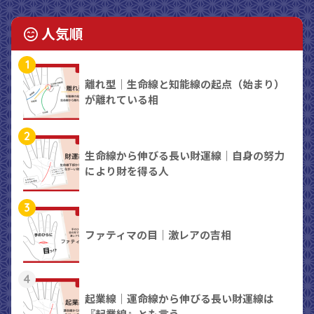
人気順
1
離れ型｜生命線と知能線の起点（始まり）
が離れている相
2
生命線から伸びる長い財運線｜自身の努力
により財を得る人
3
ファティマの目｜激レアの吉相
4
起業線｜運命線から伸びる長い財運線は
『起業線』とも言う。