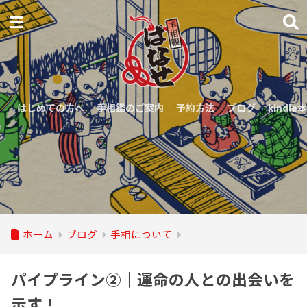
はじめての方へ
手相鑑のご案内
予約方法
ブログ
kindle本
ホーム
ブログ
手相について
パイプライン②｜運命の人との出会いを
示す！