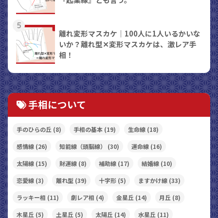
5
離れ変形マスカケ｜100人に1人いるかいな
いか？離れ型✕変形マスカケは、激レア手
相！
手相について
手のひらの丘
(8)
手相の基本
(19)
生命線
(18)
感情線
(26)
知能線（頭脳線）
(30)
運命線
(16)
太陽線
(15)
財運線
(8)
補助線
(17)
結婚線
(10)
恋愛線
(3)
離れ型
(39)
十字形
(5)
ますかけ線
(33)
ラッキー相
(11)
劇レア相
(4)
金星丘
(14)
月丘
(8)
木星丘
(5)
土星丘
(5)
太陽丘
(14)
水星丘
(11)