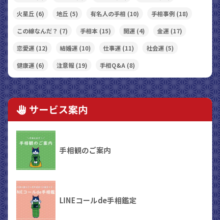
火星丘
(6)
地丘
(5)
有名人の手相
(10)
手相事例
(18)
この線なんだ？
(7)
手相本
(15)
開運
(4)
金運
(17)
恋愛運
(12)
結婚運
(10)
仕事運
(11)
社会運
(5)
健康運
(6)
注意報
(19)
手相Q&A
(8)
サービス案内
手相観のご案内
LINEコールde手相鑑定