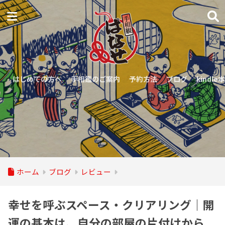
はじめての方へ
手相鑑のご案内
予約方法
ブログ
kindle本
ホーム
ブログ
レビュー
幸せを呼ぶスペース・クリアリング｜開
運の基本は、自分の部屋の片付けから