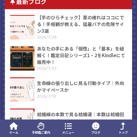
最新ブログ
【手のひらチェック】夏の疲れはココにで
る！手相観が教える、猛暑バテの危険サイ
ン3選
2026/7/28
あなたの手にある「個性」と「基本」を紐
解く！鑑定日記シリーズ1・2をKindleにて
販売中！
2026/7/27
生命線の張り出しに見る行動タイプ｜外向
かマイペースか
2026/7/10
結婚線の本数で見る結婚運｜本数は結婚回
数にあらず
2026/7/10
ホーム
手相鑑ご案内
メニュー
ブログ
トップ