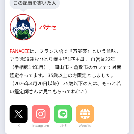
この記事を書いた人
パナセ
PANACEE
は、フランス語で『万能薬』という意味。
アラ還58歳おひとり様＋猫1匹＋母。 自営業22年
（手相観14年目）。 岡山市・倉敷市のカフェで対面
鑑定やってます。 35歳以上の方限定としました。
（2026年4月20日以降） 35歳以下の人は、もっと若
い鑑定師さんに見てもらってね(◜ᴗ◝ )
X
Instagram
LINE
Website