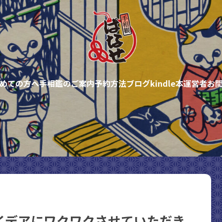
めての方へ
手相鑑のご案内
予約方法
ブログ
kindle本
運営者
お
イデアにワクワクさせていただき