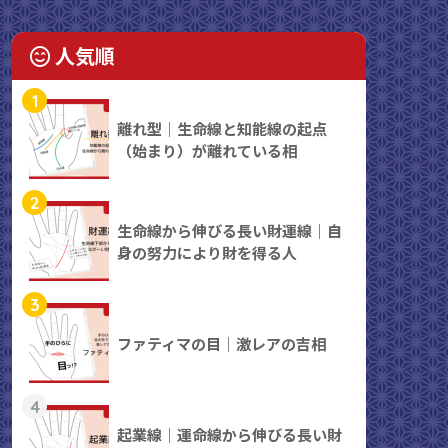
人気順
1
離れ型｜生命線と知能線の起点
（始まり）が離れている相
2
生命線から伸びる長い財運線｜自
身の努力により財を得る人
3
ファティマの目｜激レアの吉相
4
起業線｜運命線から伸びる長い財