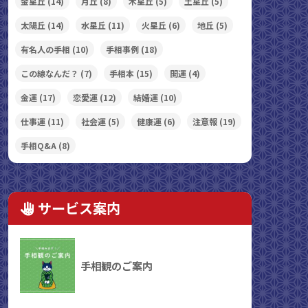
金星丘
(14)
月丘
(8)
木星丘
(5)
土星丘
(5)
太陽丘
(14)
水星丘
(11)
火星丘
(6)
地丘
(5)
有名人の手相
(10)
手相事例
(18)
この線なんだ？
(7)
手相本
(15)
開運
(4)
金運
(17)
恋愛運
(12)
結婚運
(10)
仕事運
(11)
社会運
(5)
健康運
(6)
注意報
(19)
手相Q&A
(8)
サービス案内
手相観のご案内