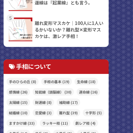
運線は『起業線』とも言う。
5
離れ変形マスカケ｜100人に1人い
るかいないか？離れ型✕変形マス
カケは、激レア手相！
手相について
手のひらの丘
(8)
手相の基本
(19)
生命線
(18)
感情線
(26)
知能線（頭脳線）
(30)
運命線
(16)
太陽線
(15)
財運線
(8)
補助線
(17)
結婚線
(10)
恋愛線
(3)
離れ型
(39)
十字形
(5)
ますかけ線
(33)
ラッキー相
(11)
劇レア相
(4)