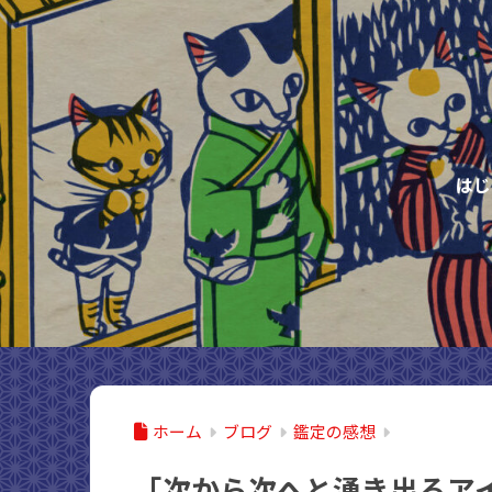
はじ
ホーム
ブログ
鑑定の感想
「次から次へと湧き出るア