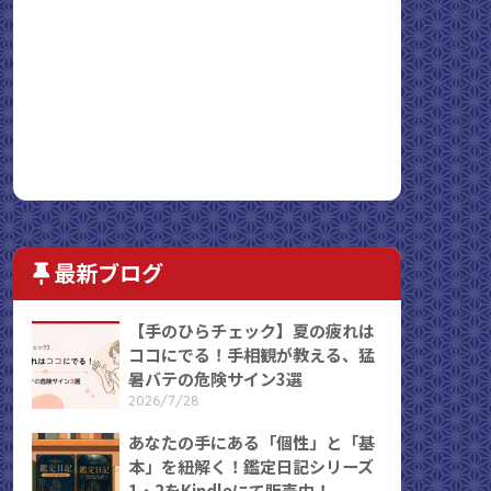
最新ブログ
【手のひらチェック】夏の疲れは
ココにでる！手相観が教える、猛
暑バテの危険サイン3選
2026/7/28
あなたの手にある「個性」と「基
本」を紐解く！鑑定日記シリーズ
1・2をKindleにて販売中！