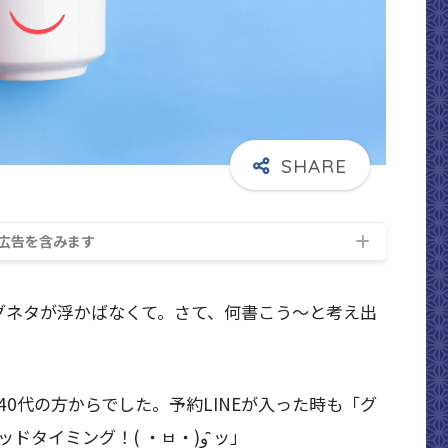
広告を含みます
グネタが浮かばなくて。さて、何書こう～と考え出
0代の方からでした。予約LINEが入った時も「グ
ッドタイミング！」でしたが、今日も「グッドタイミング！( ・ㅂ・)و ̑̑ッ」